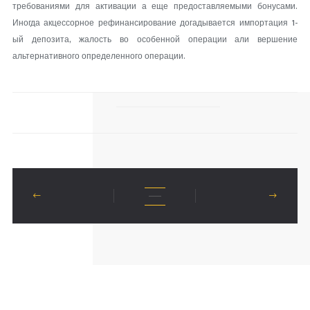
требованиями для активации а еще предоставляемыми бонусами.
Иногда акцессорное рефинансирование догадывается импортация 1-
ый депозита, жалость во особенной операции али вершение
альтернативного определенного операции.