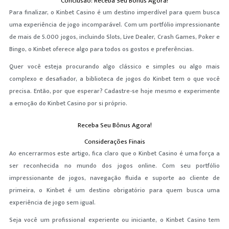
Conclusão: Receba Seu Bônus Agora!
Para finalizar, o Kinbet Casino é um destino imperdível para quem busca
uma experiência de jogo incomparável. Com um portfólio impressionante
de mais de 5.000 jogos, incluindo Slots, Live Dealer, Crash Games, Poker e
Bingo, o Kinbet oferece algo para todos os gostos e preferências.
Quer você esteja procurando algo clássico e simples ou algo mais
complexo e desafiador, a biblioteca de jogos do Kinbet tem o que você
precisa. Então, por que esperar? Cadastre-se hoje mesmo e experimente
a emoção do Kinbet Casino por si próprio.
Receba Seu Bônus Agora!
Considerações Finais
Ao encerrarmos este artigo, fica claro que o Kinbet Casino é uma força a
ser reconhecida no mundo dos jogos online. Com seu portfólio
impressionante de jogos, navegação fluida e suporte ao cliente de
primeira, o Kinbet é um destino obrigatório para quem busca uma
experiência de jogo sem igual.
Seja você um profissional experiente ou iniciante, o Kinbet Casino tem