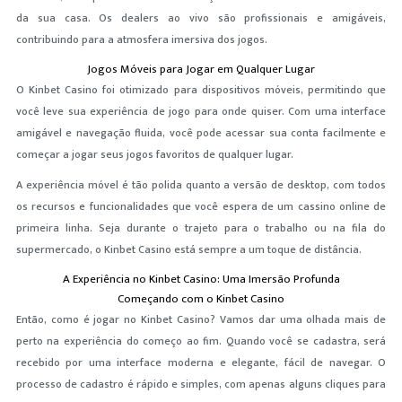
da sua casa. Os dealers ao vivo são profissionais e amigáveis,
contribuindo para a atmosfera imersiva dos jogos.
Jogos Móveis para Jogar em Qualquer Lugar
O Kinbet Casino foi otimizado para dispositivos móveis, permitindo que
você leve sua experiência de jogo para onde quiser. Com uma interface
amigável e navegação fluida, você pode acessar sua conta facilmente e
começar a jogar seus jogos favoritos de qualquer lugar.
A experiência móvel é tão polida quanto a versão de desktop, com todos
os recursos e funcionalidades que você espera de um cassino online de
primeira linha. Seja durante o trajeto para o trabalho ou na fila do
supermercado, o Kinbet Casino está sempre a um toque de distância.
A Experiência no Kinbet Casino: Uma Imersão Profunda
Começando com o Kinbet Casino
Então, como é jogar no Kinbet Casino? Vamos dar uma olhada mais de
perto na experiência do começo ao fim. Quando você se cadastra, será
recebido por uma interface moderna e elegante, fácil de navegar. O
processo de cadastro é rápido e simples, com apenas alguns cliques para