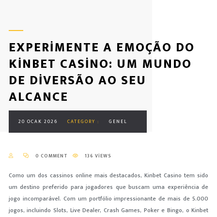
EXPERIMENTE A EMOÇÃO DO
KINBET CASINO: UM MUNDO
DE DIVERSÃO AO SEU
ALCANCE
20 OCAK 2026
CATEGORY :
GENEL
0 COMMENT
136 VIEWS
Como um dos cassinos online mais destacados, Kinbet Casino tem sido
um destino preferido para jogadores que buscam uma experiência de
jogo incomparável. Com um portfólio impressionante de mais de 5.000
jogos, incluindo Slots, Live Dealer, Crash Games, Poker e Bingo, o Kinbet