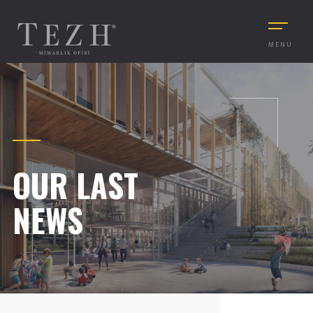
MENU
OUR LAST
NEWS