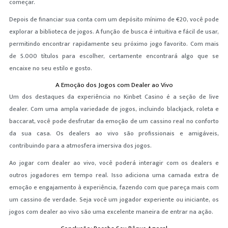
começar.
Depois de financiar sua conta com um depósito mínimo de €20, você pode
explorar a biblioteca de jogos. A função de busca é intuitiva e fácil de usar,
permitindo encontrar rapidamente seu próximo jogo favorito. Com mais
de 5.000 títulos para escolher, certamente encontrará algo que se
encaixe no seu estilo e gosto.
A Emoção dos Jogos com Dealer ao Vivo
Um dos destaques da experiência no Kinbet Casino é a seção de live
dealer. Com uma ampla variedade de jogos, incluindo blackjack, roleta e
baccarat, você pode desfrutar da emoção de um cassino real no conforto
da sua casa. Os dealers ao vivo são profissionais e amigáveis,
contribuindo para a atmosfera imersiva dos jogos.
Ao jogar com dealer ao vivo, você poderá interagir com os dealers e
outros jogadores em tempo real. Isso adiciona uma camada extra de
emoção e engajamento à experiência, fazendo com que pareça mais com
um cassino de verdade. Seja você um jogador experiente ou iniciante, os
jogos com dealer ao vivo são uma excelente maneira de entrar na ação.