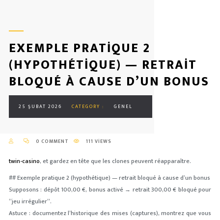
EXEMPLE PRATIQUE 2
(HYPOTHÉTIQUE) — RETRAIT
BLOQUÉ À CAUSE D’UN BONUS
25 ŞUBAT 2026
CATEGORY :
GENEL
0 COMMENT
111 VIEWS
twin-casino
, et gardez en tête que les clones peuvent réapparaître.
## Exemple pratique 2 (hypothétique) — retrait bloqué à cause d’un bonus
Supposons : dépôt 100,00 €, bonus activé → retrait 300,00 € bloqué pour
“jeu irrégulier”.
Astuce : documentez l’historique des mises (captures), montrez que vous