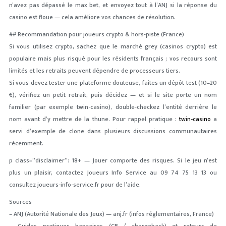
n’avez pas dépassé le max bet, et envoyez tout à l’ANJ si la réponse du
casino est floue — cela améliore vos chances de résolution.
## Recommandation pour joueurs crypto & hors‑piste (France)
Si vous utilisez crypto, sachez que le marché grey (casinos crypto) est
populaire mais plus risqué pour les résidents français ; vos recours sont
limités et les retraits peuvent dépendre de processeurs tiers.
Si vous devez tester une plateforme douteuse, faites un dépôt test (10–20
€), vérifiez un petit retrait, puis décidez — et si le site porte un nom
familier (par exemple twin-casino), double‑checkez l’entité derrière le
nom avant d’y mettre de la thune. Pour rappel pratique :
twin-casino
a
servi d’exemple de clone dans plusieurs discussions communautaires
récemment.
p class=”disclaimer”: 18+ — Jouer comporte des risques. Si le jeu n’est
plus un plaisir, contactez Joueurs Info Service au 09 74 75 13 13 ou
consultez joueurs-info-service.fr pour de l’aide.
Sources
– ANJ (Autorité Nationale des Jeux) — anj.fr (infos réglementaires, France)