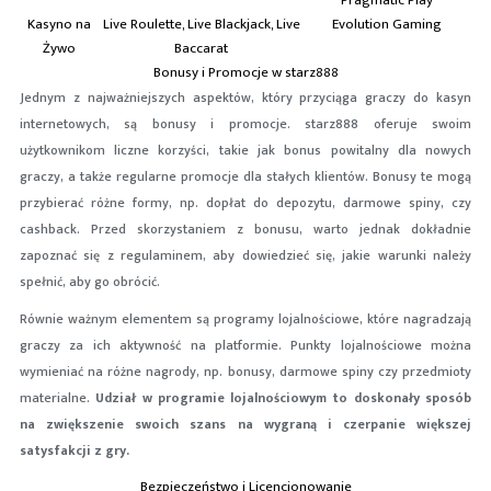
Pragmatic Play
Kasyno na
Live Roulette, Live Blackjack, Live
Evolution Gaming
Żywo
Baccarat
Bonusy i Promocje w starz888
Jednym z najważniejszych aspektów, który przyciąga graczy do kasyn
internetowych, są bonusy i promocje. starz888 oferuje swoim
użytkownikom liczne korzyści, takie jak bonus powitalny dla nowych
graczy, a także regularne promocje dla stałych klientów. Bonusy te mogą
przybierać różne formy, np. dopłat do depozytu, darmowe spiny, czy
cashback. Przed skorzystaniem z bonusu, warto jednak dokładnie
zapoznać się z regulaminem, aby dowiedzieć się, jakie warunki należy
spełnić, aby go obrócić.
Równie ważnym elementem są programy lojalnościowe, które nagradzają
graczy za ich aktywność na platformie. Punkty lojalnościowe można
wymieniać na różne nagrody, np. bonusy, darmowe spiny czy przedmioty
materialne.
Udział w programie lojalnościowym to doskonały sposób
na zwiększenie swoich szans na wygraną i czerpanie większej
satysfakcji z gry.
Bezpieczeństwo i Licencjonowanie