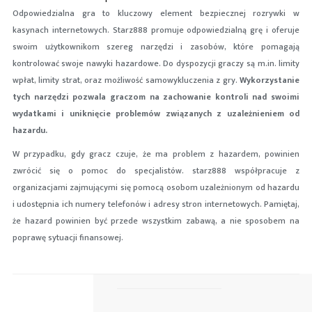
Odpowiedzialna gra to kluczowy element bezpiecznej rozrywki w
kasynach internetowych. Starz888 promuje odpowiedzialną grę i oferuje
swoim użytkownikom szereg narzędzi i zasobów, które pomagają
kontrolować swoje nawyki hazardowe. Do dyspozycji graczy są m.in. limity
wpłat, limity strat, oraz możliwość samowykluczenia z gry.
Wykorzystanie
tych narzędzi pozwala graczom na zachowanie kontroli nad swoimi
wydatkami i uniknięcie problemów związanych z uzależnieniem od
hazardu.
W przypadku, gdy gracz czuje, że ma problem z hazardem, powinien
zwrócić się o pomoc do specjalistów. starz888 współpracuje z
organizacjami zajmującymi się pomocą osobom uzależnionym od hazardu
i udostępnia ich numery telefonów i adresy stron internetowych. Pamiętaj,
że hazard powinien być przede wszystkim zabawą, a nie sposobem na
poprawę sytuacji finansowej.