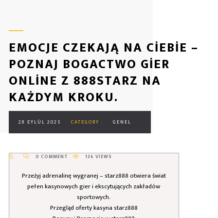
EMOCJE CZEKAJĄ NA CIEBIE –
POZNAJ BOGACTWO GIER
ONLINE Z 888STARZ NA
KAŻDYM KROKU.
28 EYLÜL 2025
CATEGORY :
GENEL
0 COMMENT
136 VIEWS
Przeżyj adrenalinę wygranej – starz888 otwiera świat
pełen kasynowych gier i ekscytujących zakładów
sportowych.
Przegląd oferty kasyna starz888