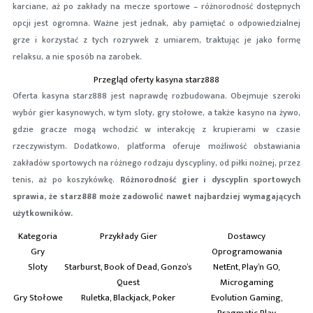
karciane, aż po zakłady na mecze sportowe – różnorodność dostępnych
opcji jest ogromna. Ważne jest jednak, aby pamiętać o odpowiedzialnej
grze i korzystać z tych rozrywek z umiarem, traktując je jako formę
relaksu, a nie sposób na zarobek.
Przegląd oferty kasyna starz888
Oferta kasyna starz888 jest naprawdę rozbudowana. Obejmuje szeroki
wybór gier kasynowych, w tym sloty, gry stołowe, a także kasyno na żywo,
gdzie gracze mogą wchodzić w interakcję z krupierami w czasie
rzeczywistym. Dodatkowo, platforma oferuje możliwość obstawiania
zakładów sportowych na różnego rodzaju dyscypliny, od piłki nożnej, przez
tenis, aż po koszykówkę.
Różnorodność gier i dyscyplin sportowych
sprawia, że starz888 może zadowolić nawet najbardziej wymagających
użytkowników.
Kategoria
Przykłady Gier
Dostawcy
Gry
Oprogramowania
Sloty
Starburst, Book of Dead, Gonzo’s
NetEnt, Play’n GO,
Quest
Microgaming
Gry Stołowe
Ruletka, Blackjack, Poker
Evolution Gaming,