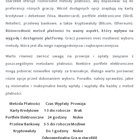
Starz888 oferuje różnorodne metody płatności, aby dopasować się do
preferencji różnych graczy. Wśród dostępnych opcji znajdują się karty
kredytowe i debetowe (Visa, Mastercard), portfele elektroniczne (Skrill,
Neteller), przelewy bankowe, a także kryptowaluty (Bitcoin, Ethereum).
Różnorodność metod płatności to ważny aspekt, który wpływa na
wygodę i dostępność platformy.
Gracz powinien mieć możliwość wyboru
metody, która jest dla niego najwygodniejsza i najbezpieczniejsza.
Warto również zwrócić uwagę na prowizje i opłaty związane z
poszczególnymi metodami płatności. Niektóre portfele elektroniczne
mogą pobierać niewielkie opłaty za transakcje, dlatego warto porównać
różne opcje przed dokonaniem wyboru. Ponadto, należy sprawdzić, jakie
są minimalne i maksymalne kwoty wpłaty i wypłaty dla każdej z metod
płatności.
Metoda Płatności
Czas Wypłaty
Prowizja
Karty Kredytowe
1-3 dni robocze
Brak
Portfele Elektroniczne
24 godziny
Niskie
Przelew Bankowy
3-5 dni robocze
Możliwe
Kryptowaluty
Do 1 godziny
Niskie
Odpowiedzialna Gra w starz888