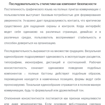
Последовательность стилистики как компонент безопасности
Постепенность графического языка на полных пунктах коммуникации с
пользователем выступает базовым потребностью для формирования
уверенности. 7к казино дает предсказуемость контакта, что критически
существенно для ощущения охраны и контроля. Когда интерфейс
ведет себя одинаково на различных страницах, девайсах и в
различных средах, пользователь воспринимает стабильность и
способен довериться на организацию.
Последовательность выражается на множестве градациях. Визуальная
единообразие подразумевает одинаковость в эксплуатации расцветок,
типографики, иконографии, дистанций и соотношений. Рабочая
консистентность означает одинаковое поведение подобных
компонентов – полные баттоны действуют подобным образом,
перемещение находится в намеченных позициях, формы ведут себя
прогнозируемо. Тональная единообразие отражается в полном манере
коммуникации, будь то формальный или дружелюбный тон.
Отклонения консистентности постигаются как признак неряшливости
или даже мошенничества. Если основная веб-страница сделана