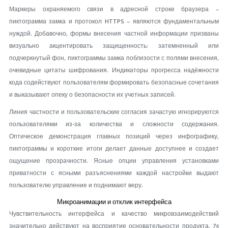
Маркеры охраняемого связи в адресной строке браузера –
пиктограмма замка и протокол HTTPS – являются фундаментальным
нуждой. Добавочно, формы внесения частной информации призваны
визуально акцентировать защищенность: затемненный или
подчеркнутый фон, пиктограммы замка поблизости с полями внесения,
очевидные цитаты шифрования. Индикаторы прогресса надёжности
кода содействуют пользователям формировать безопасные сочетания
и выказывают опеку о безопасности их учетных записей.
Линия частности и пользовательские согласия зачастую игнорируются
пользователями из-за количества и сложности содержания.
Оптическое демонстрация главных позиций через инфографику,
пиктограммы и короткие итоги делает данные доступнее и создает
ощущение прозрачности. Ясные опции управления установками
приватности с ясными разъяснениями каждой настройки выдают
пользователю управление и поднимают веру.
Микроанимации и отклик интерфейса
Чувствительность интерфейса и качество микровзаимодействий
значительно действуют на восприятие основательности продукта. 7к