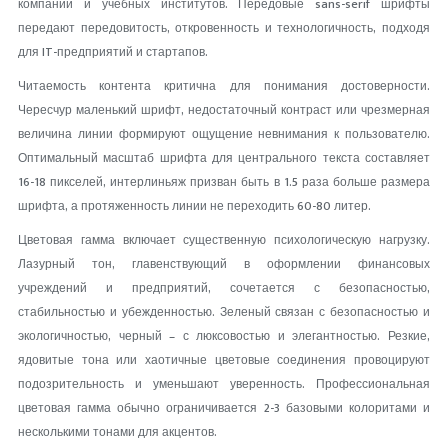
компаний и учебных институтов. Передовые sans-serif шрифты
передают передовитость, откровенность и технологичность, подходя
для IT-предприятий и стартапов.
Читаемость контента критична для понимания достоверности.
Чересчур маленький шрифт, недостаточный контраст или чрезмерная
величина линии формируют ощущение невнимания к пользователю.
Оптимальный масштаб шрифта для центрального текста составляет
16-18 пикселей, интерлиньяж призван быть в 1.5 раза больше размера
шрифта, а протяженность линии не переходить 60-80 литер.
Цветовая гамма включает существенную психологическую нагрузку.
Лазурный тон, главенствующий в оформлении финансовых
учреждений и предприятий, сочетается с безопасностью,
стабильностью и убежденностью. Зеленый связан с безопасностью и
экологичностью, черный – с люксовостью и элегантностью. Резкие,
ядовитые тона или хаотичные цветовые соединения провоцируют
подозрительность и уменьшают уверенность. Профессиональная
цветовая гамма обычно ограничивается 2-3 базовыми колоритами и
несколькими тонами для акцентов.