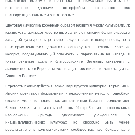
выказывают высокую толерантность к визуальной густоте, где
интенсивные данными интерфейсы осознаются как
полнофункциональные и благотворные.
Цветовая символика коренным образом разнится между культурами. 7к
казино устанавливает чувственные связи с оттенками: белый окраска в
западной культуре олицетворяет аккуратность и непорочность, но в
некоторых азиатских державах ассоциируется с печалью. Красный
колорит, подразумевающий опасность и переживание на Западе, в
Китае означает удачу и благосостояние. Зеленый, связанный с
экологичностью в Европе, может владеть религиозные коннотации на
Ближнем Востоке.
Строгость взаимодействия также варьируется культурно. Германия и
Япония оценивают формальный, упорядоченный метод с подробной
сведениями, в то период как англоязычные базары предпочитают
более casual и приветливый тон. Употребление персональных
изображений бригады увеличивает убежденность в
индивидуалистических культурах, но способно быть менее
результативно в коллективистских сообществах, где больше цену