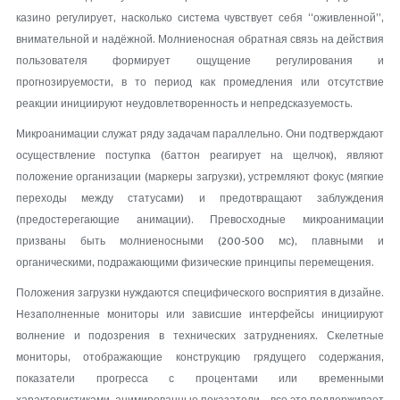
казино регулирует, насколько система чувствует себя “оживленной”,
внимательной и надёжной. Молниеносная обратная связь на действия
пользователя формирует ощущение регулирования и
прогнозируемости, в то период как промедления или отсутствие
реакции инициируют неудовлетворенность и непредсказуемость.
Микроанимации служат ряду задачам параллельно. Они подтверждают
осуществление поступка (баттон реагирует на щелчок), являют
положение организации (маркеры загрузки), устремляют фокус (мягкие
переходы между статусами) и предотвращают заблуждения
(предостерегающие анимации). Превосходные микроанимации
призваны быть молниеносными (200-500 мс), плавными и
органическими, подражающими физические принципы перемещения.
Положения загрузки нуждаются специфического восприятия в дизайне.
Незаполненные мониторы или зависшие интерфейсы инициируют
волнение и подозрения в технических затруднениях. Скелетные
мониторы, отображающие конструкцию грядущего содержания,
показатели прогресса с процентами или временными