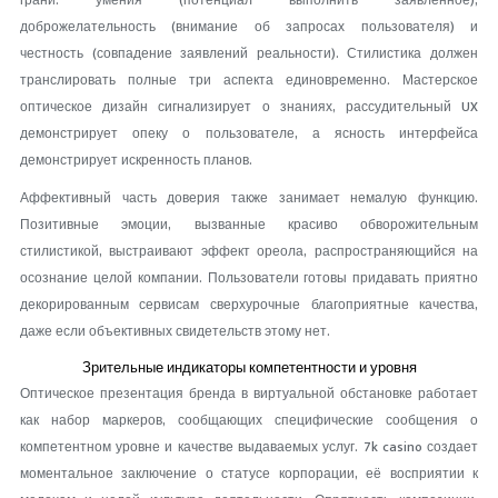
грани: умения (потенциал выполнить заявленное),
доброжелательность (внимание об запросах пользователя) и
честность (совпадение заявлений реальности). Стилистика должен
транслировать полные три аспекта единовременно. Мастерское
оптическое дизайн сигнализирует о знаниях, рассудительный UX
демонстрирует опеку о пользователе, а ясность интерфейса
демонстрирует искренность планов.
Аффективный часть доверия также занимает немалую функцию.
Позитивные эмоции, вызванные красиво обворожительным
стилистикой, выстраивают эффект ореола, распространяющийся на
осознание целой компании. Пользователи готовы придавать приятно
декорированным сервисам сверхурочные благоприятные качества,
даже если объективных свидетельств этому нет.
Зрительные индикаторы компетентности и уровня
Оптическое презентация бренда в виртуальной обстановке работает
как набор маркеров, сообщающих специфические сообщения о
компетентном уровне и качестве выдаваемых услуг. 7k casino создает
моментальное заключение о статусе корпорации, её восприятии к