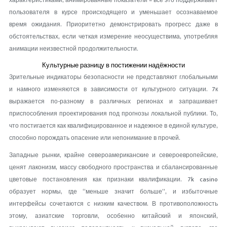
характеристиками, анимированные показатели – все это поддерживает
пользователя в курсе происходящего и уменьшает осознаваемое
время ожидания. Приоритетно демонстрировать прогресс даже в
обстоятельствах, если четкая измерение неосуществима, употребляя
анимации неизвестной продолжительности.
Культурные разницу в постижении надёжности
Зрительные индикаторы безопасности не представляют глобальными
и намного изменяются в зависимости от культурного ситуации. 7к
выражается по-разному в различных регионах и запрашивает
приспособления проектирования под прогнозы локальной публики. То,
что постигается как квалифицированное и надежное в единой культуре,
способно порождать опасение или непонимание в прочей.
Западные рынки, крайне североамериканские и североевропейские,
ценят лаконизм, массу свободного пространства и сбалансированные
цветовые постановления как признаки квалификации. 7k casino
образует нормы, где “меньше значит больше”, и избыточные
интерфейсы сочетаются с низким качеством. В противоположность
этому, азиатские торговли, особенно китайский и японский,