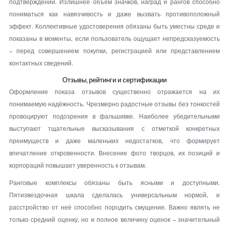
подтверждений. Излишнее объем значков, наград и рангов способно
пониматься как навязчивость и даже вызвать противоположный
эффект. Коллективные удостоверения обязаны быть уместны среде и
показаны в моменты, если пользователь ощущает непредсказуемость
– перед совершением покупки, регистрацией или представлением
контактных сведений.
Отзывы, рейтинги и сертификации
Оформление показа отзывов существенно отражается на их
понимаемую надёжность. Чрезмерно радостные отзывы без тонкостей
провоцируют подозрения в фальшивке. Наиболее убедительными
выступают тщательные высказывания с отметкой конкретных
преимуществ и даже маленьких недостатков, что формирует
впечатление откровенности. Внесение фото творцов, их позиций и
корпораций повышает уверенность к отзывам.
Ранговые комплексы обязаны быть ясными и доступными.
Пятизвездочная шкала сделалась универсальным нормой, и
расстройство от неё способно породить смущение. Важно являть не
только средний оценку, но и полное величину оценок – значительный