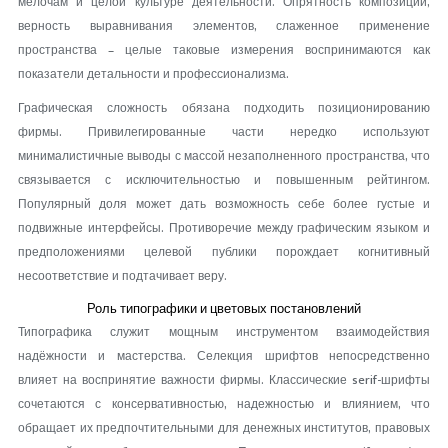
мелочам и целой культуре деятельности. Опрятность композиции,
верность выравнивания элементов, слаженное применение
пространства – целые таковые измерения воспринимаются как
показатели детальности и профессионализма.
Графическая сложность обязана подходить позиционированию
фирмы. Привилегированные части нередко используют
минималистичные выводы с массой незаполненного пространства, что
связывается с исключительностью и повышенным рейтингом.
Популярный доля может дать возможность себе более густые и
подвижные интерфейсы. Противоречие между графическим языком и
предположениями целевой публики порождает когнитивный
несоответствие и подтачивает веру.
Роль типографики и цветовых постановлений
Типографика служит мощным инструментом взаимодействия
надёжности и мастерства. Селекция шрифтов непосредственно
влияет на воспринятие важности фирмы. Классические serif-шрифты
сочетаются с консервативностью, надежностью и влиянием, что
обращает их предпочтительными для денежных институтов, правовых