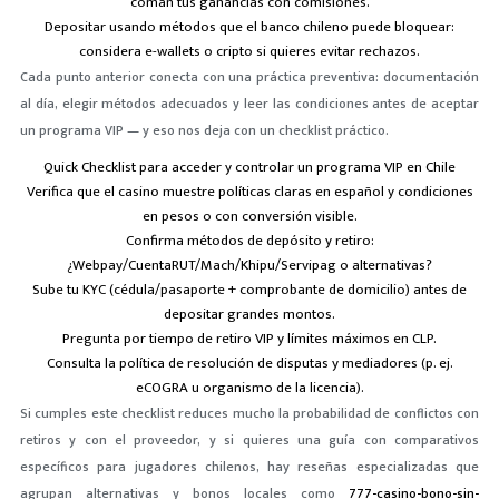
coman tus ganancias con comisiones.
Depositar usando métodos que el banco chileno puede bloquear:
considera e-wallets o cripto si quieres evitar rechazos.
Cada punto anterior conecta con una práctica preventiva: documentación
al día, elegir métodos adecuados y leer las condiciones antes de aceptar
un programa VIP — y eso nos deja con un checklist práctico.
Quick Checklist para acceder y controlar un programa VIP en Chile
Verifica que el casino muestre políticas claras en español y condiciones
en pesos o con conversión visible.
Confirma métodos de depósito y retiro:
¿Webpay/CuentaRUT/Mach/Khipu/Servipag o alternativas?
Sube tu KYC (cédula/pasaporte + comprobante de domicilio) antes de
depositar grandes montos.
Pregunta por tiempo de retiro VIP y límites máximos en CLP.
Consulta la política de resolución de disputas y mediadores (p. ej.
eCOGRA u organismo de la licencia).
Si cumples este checklist reduces mucho la probabilidad de conflictos con
retiros y con el proveedor, y si quieres una guía con comparativos
específicos para jugadores chilenos, hay reseñas especializadas que
agrupan alternativas y bonos locales como
777-casino-bono-sin-