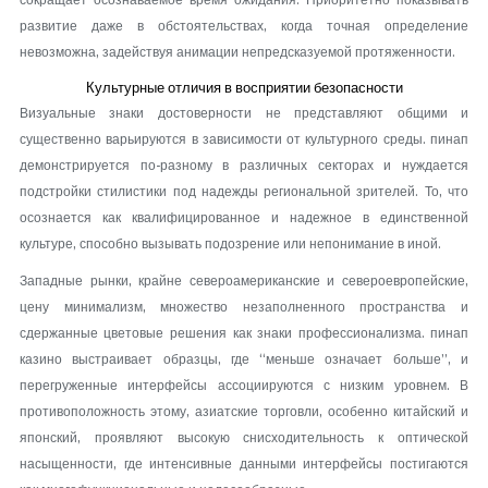
сокращает осознаваемое время ожидания. Приоритетно показывать
развитие даже в обстоятельствах, когда точная определение
невозможна, задействуя анимации непредсказуемой протяженности.
Культурные отличия в восприятии безопасности
Визуальные знаки достоверности не представляют общими и
существенно варьируются в зависимости от культурного среды. пинап
демонстрируется по-разному в различных секторах и нуждается
подстройки стилистики под надежды региональной зрителей. То, что
осознается как квалифицированное и надежное в единственной
культуре, способно вызывать подозрение или непонимание в иной.
Западные рынки, крайне североамериканские и североевропейские,
цену минимализм, множество незаполненного пространства и
сдержанные цветовые решения как знаки профессионализма. пинап
казино выстраивает образцы, где “меньше означает больше”, и
перегруженные интерфейсы ассоциируются с низким уровнем. В
противоположность этому, азиатские торговли, особенно китайский и
японский, проявляют высокую снисходительность к оптической
насыщенности, где интенсивные данными интерфейсы постигаются