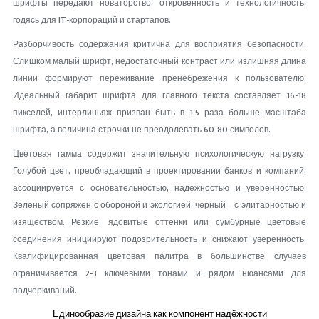
шрифты передают новаторство, откровенность и технологичность,
годясь для IT-корпораций и стартапов.
Разборчивость содержания критична для восприятия безопасности.
Слишком малый шрифт, недостаточный контраст или излишняя длина
линии формируют переживание пренебрежения к пользователю.
Идеальный габарит шрифта для главного текста составляет 16-18
пикселей, интерлиньяж призван быть в 1.5 раза больше масштаба
шрифта, а величина строчки не преодолевать 60-80 символов.
Цветовая гамма содержит значительную психологическую нагрузку.
Голубой цвет, преобладающий в проектировании банков и компаний,
ассоциируется с основательностью, надежностью и уверенностью.
Зеленый сопряжен с обороной и экологией, черный – с элитарностью и
изяществом. Резкие, ядовитые оттенки или сумбурные цветовые
соединения инициируют подозрительность и снижают уверенность.
Квалифицированная цветовая палитра в большинстве случаев
ограничивается 2-3 ключевыми тонами и рядом нюансами для
подчеркиваний.
Единообразие дизайна как компонент надёжности