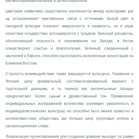
как многофункциональные и целесообразные.
Цветовая символика существенно различается между культурами. pin
up устанавливает чувственные связи с оттенками: белый цвет в
западной культуре означает аккуратность и наивность, но в ряде
азиатских государствах ассоциируется с трауром. Красный расцветка,
обозначающий опасность и переживание на Западе, в Китае
олицетворяет счастье и благополучие. Зеленый, соединенный с
экологией в Европе, способен располагать религиозные коннотации на
Ближнем Востоке.
Строгость взаимодействия также варьируется культурно. Германия и
Япония цену формальный, систематизированный вариант с
тщательной данными, в то период как англоязычные базары
предпочитают более casual и дружественный тон. Применение
индивидуальных изображений коллектива усиливает уверенность в
индивидуалистических культурах, но способно быть менее грамотно в
коллективистских обществах, где больше цену групповые успехи и
организационная слава.
Локализация проектирования для создания доверия выходит за рамки