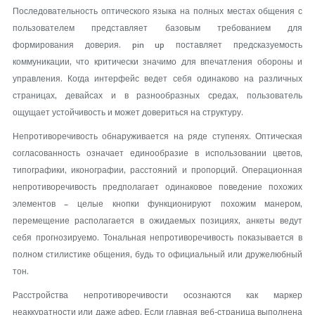
Последовательность оптического языка на полных местах общения с
пользователем представляет базовым требованием для
формирования доверия. pin up поставляет предсказуемость
коммуникации, что критически значимо для впечатления обороны и
управления. Когда интерфейс ведет себя одинаково на различных
страницах, девайсах и в разнообразных средах, пользователь
ощущает устойчивость и может довериться на структуру.
Непротиворечивость обнаруживается на ряде ступенях. Оптическая
согласованность означает единообразие в использовании цветов,
типографики, иконографии, расстояний и пропорций. Операционная
непротиворечивость предполагает одинаковое поведение похожих
элементов – целые кнопки функционируют похожим манером,
перемещение располагается в ожидаемых позициях, анкеты ведут
себя прогнозируемо. Тональная непротиворечивость показывается в
полном стилистике общения, будь то официальный или дружелюбный
тон.
Расстройства непротиворечивости осознаются как маркер
неаккуратности или даже афер. Если главная веб-страница выполнена