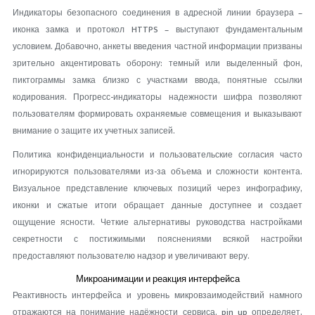
Индикаторы безопасного соединения в адресной линии браузера –
иконка замка и протокол HTTPS – выступают фундаментальным
условием. Добавочно, анкеты введения частной информации призваны
зрительно акцентировать оборону: темный или выделенный фон,
пиктограммы замка близко с участками ввода, понятные ссылки
кодирования. Прогресс-индикаторы надежности шифра позволяют
пользователям формировать охраняемые совмещения и выказывают
внимание о защите их учетных записей.
Политика конфиденциальности и пользовательские согласия часто
игнорируются пользователями из-за объема и сложности контента.
Визуальное представление ключевых позиций через инфографику,
иконки и сжатые итоги обращает данные доступнее и создает
ощущение ясности. Четкие альтернативы руководства настройками
секретности с постижимыми пояснениями всякой настройки
предоставляют пользователю надзор и увеличивают веру.
Микроанимации и реакция интерфейса
Реактивность интерфейса и уровень микровзаимодействий намного
отражаются на понимание надёжности сервиса. pin up определяет,