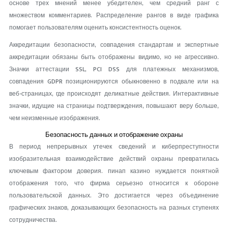
основе трех мнений менее убедителен, чем средний ранг с
множеством комментариев. Распределение рангов в виде графика
помогает пользователям оценить консистентность оценок.
Аккредитации безопасности, совпадения стандартам и экспертные
аккредитации обязаны быть отображены видимо, но не агрессивно.
Значки аттестации SSL, PCI DSS для платежных механизмов,
совпадения GDPR позиционируются обыкновенно в подвале или на
веб-страницах, где происходят деликатные действия. Интерактивные
значки, идущие на страницы подтверждения, повышают веру больше,
чем неизменные изображения.
Безопасность данных и отображение охраны
В период непрерывных утечек сведений и киберпреступности
изобразительная взаимодействие действий охраны превратилась
ключевым фактором доверия. пинап казино нуждается понятной
отображения того, что фирма серьезно относится к обороне
пользовательской данных. Это достигается через объединение
графических знаков, доказывающих безопасность на разных ступенях
сотрудничества.