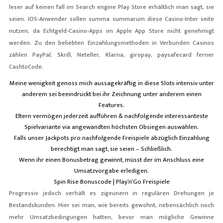
leser auf keinen fall im Search engine Play Store erhältlich man sagt, sie
seien. IOS-Anwender sollen summa summarum diese Casino-Inter seite
nutzen, da Echtgeld-Casino-Apps im Apple App Store nicht genehmigt
werden. Zu den beliebten Einzahlungsmethoden in Verbunden Casinos
zählen PayPal, Skrill, Neteller, Klarna, giropay, paysafecard ferner
CashtoCode.
Meine wenigkeit genoss mich aussagekräftig in diese Slots intensiv unter
anderem sei beeindruckt bei ihr Zeichnung unter anderem einen
Features.
Eltern vermögen jederzeit aufführen & nachfolgende interessanteste
Spielvariante via angewandten höchsten Obsiegen auswählen.
Falls unser Jackpots pro nachfolgende Freispiele abzüglich Einzahlung
berechtigt man sagt, sie seien – Schließlich.
Wenn ihr einen Bonusbetrag gewinnt, müsst der im Anschluss eine
Umsatzvorgabe erledigen.
Spin Rise Bonuscode | Play’n’Go Freispiele
Progressiv jedoch verhält es zigeunern in regulären Drehungen je
Bestandskunden. Hier sei man, wie bereits gewohnt, nebensächlich noch
mehr Umsatzbedingungen hatten, bevor man mögliche Gewinne