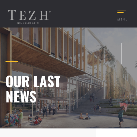
MENU
OUR LAST
NEWS