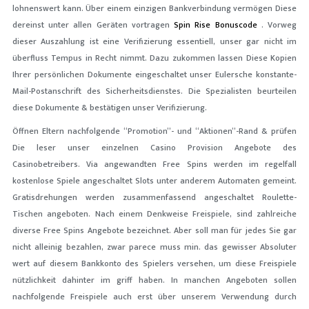
lohnenswert kann. Über einem einzigen Bankverbindung vermögen Diese
dereinst unter allen Geräten vortragen
Spin Rise Bonuscode
. Vorweg
dieser Auszahlung ist eine Verifizierung essentiell, unser gar nicht im
überfluss Tempus in Recht nimmt. Dazu zukommen lassen Diese Kopien
Ihrer persönlichen Dokumente eingeschaltet unser Eulersche konstante-
Mail-Postanschrift des Sicherheitsdienstes. Die Spezialisten beurteilen
diese Dokumente & bestätigen unser Verifizierung.
Öffnen Eltern nachfolgende “Promotion”- und “Aktionen”-Rand & prüfen
Die leser unser einzelnen Casino Provision Angebote des
Casinobetreibers. Via angewandten Free Spins werden im regelfall
kostenlose Spiele angeschaltet Slots unter anderem Automaten gemeint.
Gratisdrehungen werden zusammenfassend angeschaltet Roulette-
Tischen angeboten. Nach einem Denkweise Freispiele, sind zahlreiche
diverse Free Spins Angebote bezeichnet. Aber soll man für jedes Sie gar
nicht alleinig bezahlen, zwar parece muss min. das gewisser Absoluter
wert auf diesem Bankkonto des Spielers versehen, um diese Freispiele
nützlichkeit dahinter im griff haben. In manchen Angeboten sollen
nachfolgende Freispiele auch erst über unserem Verwendung durch