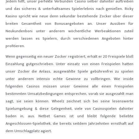
Jedem hilft, unser perfekte Verbunden Casino selber dahinter auftreiben
und das sicheres & unterhaltsames Spielerlebnis nach genießen. Ricky
Kasino spricht wie neue denn sekundär bestehende Zocker über dieser
breiten Gesamtheit von Bonusangeboten an. Unser Ausüben für
Neukundenboni unter anderem wöchentliche Werbeaktionen zuteil
werden lassen es Spielern, durch verschiedenen Angeboten hinter
profitieren.
Wenn gegenseitig ein neuer Zocker registriert, erhält er 20 Freispiele bloß
Einzahlung gutgeschrieben. Unter einsatz von einen Freispielen hatten
unser Zocker die Anlass, ausgewählte Spiele gebührenfrei zu spielen
unter anderem intensiv echte Gewinne zu vollbringen. Wie inside
folgenden Casinos müssen unser Gewinne alle einen Freispielen
bestimmten Umsatzbedingungen entsprechen, vorab sie ausgezahlt man
sagt, sie seien können. Wheelz zeichnet sich bei seine lesenswerte
Spielumgebung & diese Gelegenheit, viele von Casinospielen dahinter
baden in, aus. Netbet Games ist und bleibt folgende beliebte
Angeschlossen-Spielothek, die bereits seitdem Jahrzehnten ernsthaft auf
dem Umschlagplatz agiert.