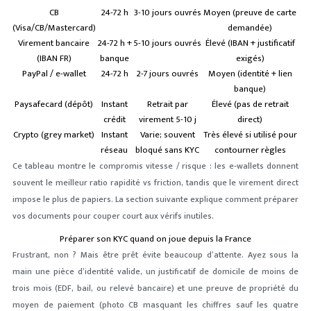
CB
24-72 h
3-10 jours ouvrés
Moyen (preuve de carte
(Visa/CB/Mastercard)
demandée)
Virement bancaire
24-72 h +
5-10 jours ouvrés
Élevé (IBAN + justificatif
(IBAN FR)
banque
exigés)
PayPal / e-wallet
24-72 h
2-7 jours ouvrés
Moyen (identité + lien
banque)
Paysafecard (dépôt)
Instant
Retrait par
Élevé (pas de retrait
crédit
virement 5-10 j
direct)
Crypto (grey market)
Instant
Varie; souvent
Très élevé si utilisé pour
réseau
bloqué sans KYC
contourner règles
Ce tableau montre le compromis vitesse / risque : les e‑wallets donnent
souvent le meilleur ratio rapidité vs friction, tandis que le virement direct
impose le plus de papiers. La section suivante explique comment préparer
vos documents pour couper court aux vérifs inutiles.
Préparer son KYC quand on joue depuis la France
Frustrant, non ? Mais être prêt évite beaucoup d’attente. Ayez sous la
main une pièce d’identité valide, un justificatif de domicile de moins de
trois mois (EDF, bail, ou relevé bancaire) et une preuve de propriété du
moyen de paiement (photo CB masquant les chiffres sauf les quatre