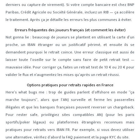
derniers ou capture de virement). Si votre compte bancaire est chez BNP
Paribas, Crédit Agricole ou Société Générale, incluez un RIB — ça accélère
le traitement. Après ça je détaille les erreurs les plus communes à éviter.
Erreurs fréquentes des joueurs français (et comment les éviter)
Not gonna lie : beaucoup de joueurs se plantent en utilisant la carte d’un
proche, un IBAN étranger ou un justificatif périmé, et ensuite ils se
demandent pourquoi le retrait coince. Une erreur classique est aussi de
laisser toute l’oseille sur le compte sans faire de petit retrait test —
mauvaise idée. Pour corriger ça, faites un retrait test de 10 € ou 20 € pour
valider le flux et n’augmentez les mises qu’après un retrait réussi.
Options pratiques pour retraits rapides en France
Here’s what bugs me : trop de guides parlent d’offshore en mode “ça
marche toujours”, alors que l’ANJ surveille et ferme les passerelles
illégales et que les banques françaises peuvent reverser un chargeback.
Pour rester safe, privilégiez sites compatibles ANJ (pour les paris
sportifs/poker légaux) ou plateformes étrangères reconnues mais
pratiques pour retraits vers IBAN FR. Par exemple, si vous devez utiliser
une alternative, vérifiez d’abord la FAQ paiement et la page KYC du site.