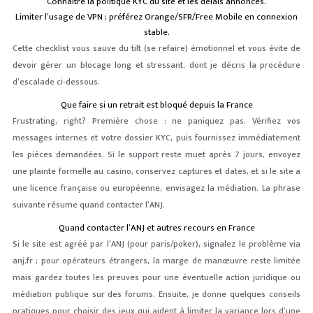
Connaître la politique KYC du site et les délais annoncés.
Limiter l’usage de VPN ; préférez Orange/SFR/Free Mobile en connexion
stable.
Cette checklist vous sauve du tilt (se refaire) émotionnel et vous évite de
devoir gérer un blocage long et stressant, dont je décris la procédure
d’escalade ci‑dessous.
Que faire si un retrait est bloqué depuis la France
Frustrating, right? Première chose : ne paniquez pas. Vérifiez vos
messages internes et votre dossier KYC, puis fournissez immédiatement
les pièces demandées. Si le support reste muet après 7 jours, envoyez
une plainte formelle au casino, conservez captures et dates, et si le site a
une licence française ou européenne, envisagez la médiation. La phrase
suivante résume quand contacter l’ANJ.
Quand contacter l’ANJ et autres recours en France
Si le site est agréé par l’ANJ (pour paris/poker), signalez le problème via
anj.fr ; pour opérateurs étrangers, la marge de manœuvre reste limitée
mais gardez toutes les preuves pour une éventuelle action juridique ou
médiation publique sur des forums. Ensuite, je donne quelques conseils
pratiques pour choisir des jeux qui aident à limiter la variance lors d’une