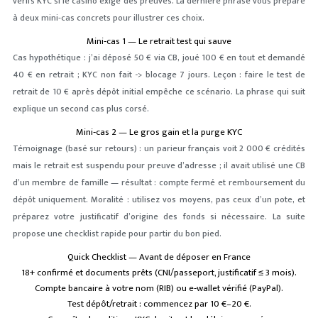
vérifs KYC si le casino exige des preuves. La dernière phrase vous prépare
à deux mini‑cas concrets pour illustrer ces choix.
Mini‑cas 1 — Le retrait test qui sauve
Cas hypothétique : j’ai déposé 50 € via CB, joué 100 € en tout et demandé
40 € en retrait ; KYC non fait -> blocage 7 jours. Leçon : faire le test de
retrait de 10 € après dépôt initial empêche ce scénario. La phrase qui suit
explique un second cas plus corsé.
Mini‑cas 2 — Le gros gain et la purge KYC
Témoignage (basé sur retours) : un parieur français voit 2 000 € crédités
mais le retrait est suspendu pour preuve d’adresse ; il avait utilisé une CB
d’un membre de famille — résultat : compte fermé et remboursement du
dépôt uniquement. Moralité : utilisez vos moyens, pas ceux d’un pote, et
préparez votre justificatif d’origine des fonds si nécessaire. La suite
propose une checklist rapide pour partir du bon pied.
Quick Checklist — Avant de déposer en France
18+ confirmé et documents prêts (CNI/passeport, justificatif ≤ 3 mois).
Compte bancaire à votre nom (RIB) ou e‑wallet vérifié (PayPal).
Test dépôt/retrait : commencez par 10 €–20 €.