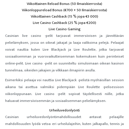
Viikoittainen Reload Bonus (50 Ilmaiskierrosta)
Viikonloppureload Bonus (€700 + 50 Ilmaiskierrosta)
Viikoittainen Cashback (15 % jopa €3 000)
Live Casino Cashback (25 % jopa €200)
Live Casino Gaming
Casinian live casino -pelit tarjoavat immersiivisen ja jännittävän
pelielämyksen, jossa on oikeat jakajat ja laaja valikoima pelejä. Pelaajat
voivat nauttia kuten Live Blackjack ja Live Roulette, jotka tarjoavat
sosiaalisemman ja vuorovaikutteisemman kokemuksen kuin perinteiset
online-pelit. Live casino -pelit on suunniteltu simuloimaan oikean kasinon
tunnelmaa, oikeiden jakajien ja vilkkaan ilmapiirin avulla.
Esimerkiksi pelaaja voi nauttia Live Blackjack -pelistä myöhäisillan session
aikana tai asettua valmiiksi pidempään Live Roulette -pelisessioon
viikonloppunaan. Live casino -pelit sopivat täydellisesti niille, jotka
haluavat immersiivisemmän ja sosiaalisemman pelielämyksen.
Urheiluvedonlyönti
Casinian urheiluvedonlyöntimahdollisuudet antavat pelaajille
mahdollisuuden lyödä vetoa eri urheilulajeihin, kuten jalkapallo, tennis ja