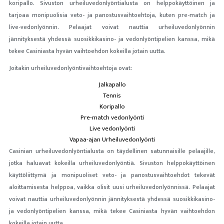
koripallo. Sivuston urheiluvedonlyöntialusta on helppokäyttöinen ja
tarjoaa monipuolisia veto- ja panostusvaihtoehtoja, kuten pre-match ja
live-vedonlyönnin. Pelaajat voivat nauttia urheiluvedonlyönnin
jännityksestä yhdessä suosikkikasino- ja vedonlyöntipelien kanssa, mikä
tekee Casiniasta hyvän vaihtoehdon kokeilla jotain uutta.
Joitakin urheiluvedonlyöntivaihtoehtoja ovat:
Jalkapallo
Tennis
Koripallo
Pre-match vedonlyönti
Live vedonlyönti
Vapaa-ajan Urheiluvedonlyönti
Casinian urheiluvedonlyöntialusta on täydellinen satunnaisille pelaajille,
jotka haluavat kokeilla urheiluvedonlyöntiä. Sivuston helppokäyttöinen
käyttöliittymä ja monipuoliset veto- ja panostusvaihtoehdot tekevät
aloittamisesta helppoa, vaikka olisit uusi urheiluvedonlyönnissä. Pelaajat
voivat nauttia urheiluvedonlyönnin jännityksestä yhdessä suosikkikasino-
ja vedonlyöntipelien kanssa, mikä tekee Casiniasta hyvän vaihtoehdon
kokeilla jotain uutta.