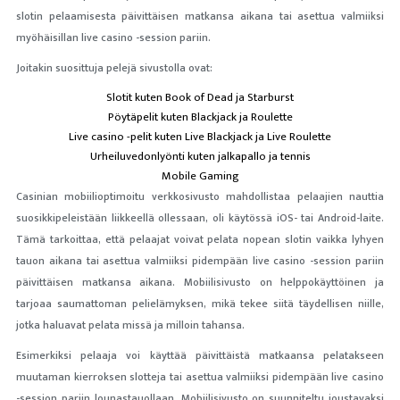
slotin pelaamisesta päivittäisen matkansa aikana tai asettua valmiiksi
myöhäisillan live casino -session pariin.
Joitakin suosittuja pelejä sivustolla ovat:
Slotit kuten Book of Dead ja Starburst
Pöytäpelit kuten Blackjack ja Roulette
Live casino -pelit kuten Live Blackjack ja Live Roulette
Urheiluvedonlyönti kuten jalkapallo ja tennis
Mobile Gaming
Casinian mobiilioptimoitu verkkosivusto mahdollistaa pelaajien nauttia
suosikkipeleistään liikkeellä ollessaan, oli käytössä iOS- tai Android-laite.
Tämä tarkoittaa, että pelaajat voivat pelata nopean slotin vaikka lyhyen
tauon aikana tai asettua valmiiksi pidempään live casino -session pariin
päivittäisen matkansa aikana. Mobiilisivusto on helppokäyttöinen ja
tarjoaa saumattoman pelielämyksen, mikä tekee siitä täydellisen niille,
jotka haluavat pelata missä ja milloin tahansa.
Esimerkiksi pelaaja voi käyttää päivittäistä matkaansa pelatakseen
muutaman kierroksen slotteja tai asettua valmiiksi pidempään live casino
-session pariin lounastauollaan. Mobiilisivusto on suunniteltu joustavaksi