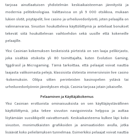
tarjoaa ainutlaatuisen yhdistelmän keskiaikaisteeman jännitystä ja
modernia peliteknologiaa. Valittavissa on yli 9 000 otsikkoa, mukaan
lukien slotit, pöytäpelit, live casino ja urheiluvedonlyönti, joten pelaajilla on
valinnanvaraa. Sivuston houkutteleva käyttöliittymä ja anteliaat bonukset
tekevät siitä houkuttelevan vaihtoehdon sekä uusille että kokeneille
pelaajille.
Yksi Casinian kokemuksen keskeisistä piirteistä on sen laaja pelikirjasto,
joka sisältää otsikoita yli 80 toimittajalta, kuten Evolution Gaming,
Yggdrasil ja Microgaming. Tämä tarkoittaa, että pelaajat voivat nauttia
laajasta valikoimasta pelejä, klassisista sloteista immersiivisiin live casino
-kokemuksiin. Olitpa sitten perinteisten kasinopelien ystävä tai
urheiluvedonlyönnin jännityksen etsijä, Casinia tarjoaa jotain jokaiselle.
Pelaaminen ja Käyttäjäkokemus
Yksi Casinian erottuvista ominaisuuksista on sen käyttäjäystävällinen
käyttöliittymä, joka tekee sivuston navigoinnista helppoa ja auttaa
löytämään suosikkipelit vaivattomasti. Keskiaikaisteema kulkee läpi koko
sivuston, monimutkaisten grafiikoiden ja animaatioiden avulla, jotka
lisäävät koko pelielämyksen tunnelmaa. Esimerkiksi pelaajat voivat nauttia