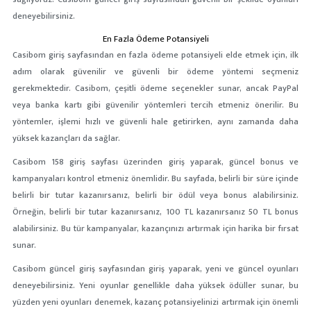
deneyebilirsiniz.
En Fazla Ödeme Potansiyeli
Casibom giriş sayfasından en fazla ödeme potansiyeli elde etmek için, ilk
adım olarak güvenilir ve güvenli bir ödeme yöntemi seçmeniz
gerekmektedir. Casibom, çeşitli ödeme seçenekler sunar, ancak PayPal
veya banka kartı gibi güvenilir yöntemleri tercih etmeniz önerilir. Bu
yöntemler, işlemi hızlı ve güvenli hale getirirken, aynı zamanda daha
yüksek kazançları da sağlar.
Casibom 158 giriş sayfası üzerinden giriş yaparak, güncel bonus ve
kampanyaları kontrol etmeniz önemlidir. Bu sayfada, belirli bir süre içinde
belirli bir tutar kazanırsanız, belirli bir ödül veya bonus alabilirsiniz.
Örneğin, belirli bir tutar kazanırsanız, 100 TL kazanırsanız 50 TL bonus
alabilirsiniz. Bu tür kampanyalar, kazançınızı artırmak için harika bir fırsat
sunar.
Casibom güncel giriş sayfasından giriş yaparak, yeni ve güncel oyunları
deneyebilirsiniz. Yeni oyunlar genellikle daha yüksek ödüller sunar, bu
yüzden yeni oyunları denemek, kazanç potansiyelinizi artırmak için önemli