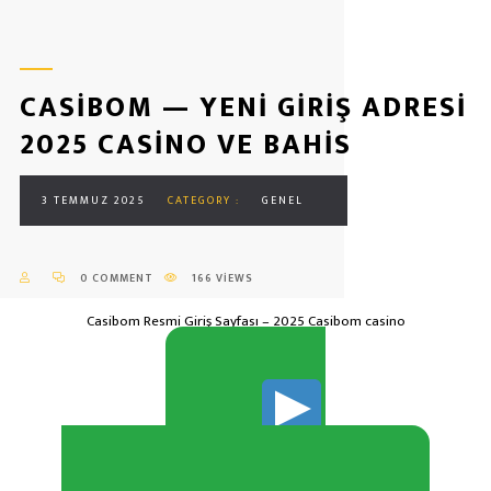
CASIBOM — YENI GIRIŞ ADRESI
2025 CASINO VE BAHIS
3 TEMMUZ 2025
CATEGORY :
GENEL
0 COMMENT
166 VIEWS
Casibom Resmi Giriş Sayfası – ​2025 Casibom casino