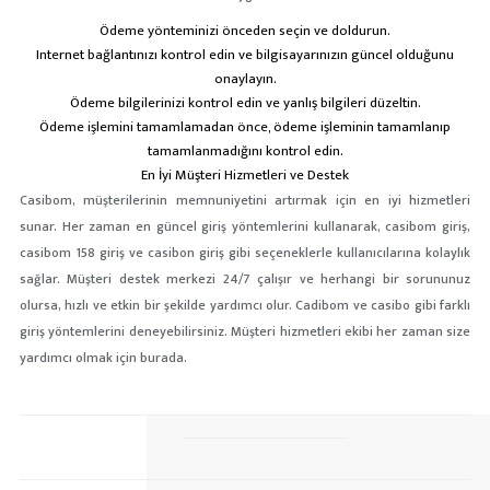
Ödeme yönteminizi önceden seçin ve doldurun.
Internet bağlantınızı kontrol edin ve bilgisayarınızın güncel olduğunu
onaylayın.
Ödeme bilgilerinizi kontrol edin ve yanlış bilgileri düzeltin.
Ödeme işlemini tamamlamadan önce, ödeme işleminin tamamlanıp
tamamlanmadığını kontrol edin.
En İyi Müşteri Hizmetleri ve Destek
Casibom, müşterilerinin memnuniyetini artırmak için en iyi hizmetleri
sunar. Her zaman en güncel giriş yöntemlerini kullanarak, casibom giriş,
casibom 158 giriş ve casibon giriş gibi seçeneklerle kullanıcılarına kolaylık
sağlar. Müşteri destek merkezi 24/7 çalışır ve herhangi bir sorununuz
olursa, hızlı ve etkin bir şekilde yardımcı olur. Cadibom ve casibo gibi farklı
giriş yöntemlerini deneyebilirsiniz. Müşteri hizmetleri ekibi her zaman size
yardımcı olmak için burada.