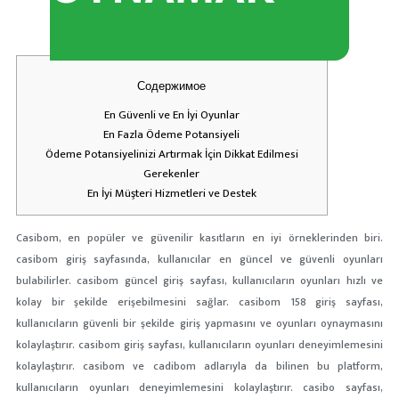
Содержимое
En Güvenli ve En İyi Oyunlar
En Fazla Ödeme Potansiyeli
Ödeme Potansiyelinizi Artırmak İçin Dikkat Edilmesi
Gerekenler
En İyi Müşteri Hizmetleri ve Destek
Casibom, en popüler ve güvenilir kasıtların en iyi örneklerinden biri.
casibom giriş sayfasında, kullanıcılar en güncel ve güvenli oyunları
bulabilirler. casibom güncel giriş sayfası, kullanıcıların oyunları hızlı ve
kolay bir şekilde erişebilmesini sağlar. casibom 158 giriş sayfası,
kullanıcıların güvenli bir şekilde giriş yapmasını ve oyunları oynaymasını
kolaylaştırır. casibom giriş sayfası, kullanıcıların oyunları deneyimlemesini
kolaylaştırır. casibom ve cadibom adlarıyla da bilinen bu platform,
kullanıcıların oyunları deneyimlemesini kolaylaştırır. casibo sayfası,