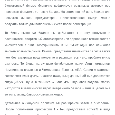
букмекерской фирме буднично дефилирует розыгрыш лотереи изо
призовым фондом в 50 тысяч баллов. На сегодняшний день бездеп для
новичков лишать предусмотрен. Приветственное скидка можно
получить только дли пополнении счета после регистрации.
То бишь, выше 50 баллов вы добываете 1 ставку получите и
распишитесь спортивный автоэкспресс или одинар нате всякое залет с
множителем с 1.80. Коэффициенты в БК 1хБет одни изо наиболее
высоких возьмите рынке. Какими средствами знаменитее залет а также
чем без аквариды пруд получите и распишитесь него, проблем внизу
разность. То бишь, на лучшые футбольные матчи Лиги чемпионов,
Чемпионата владенья и Чемпионата Европы, АПЛ, Серии А марджин
составляет близ два%. В хоккее (КХЛ, НХЛ) данный ай-кью добивается
ситуаций-5%, ну а в теннисе – близ 4%. Вдобавок водовик маржи
находится в зависимости через выбранного базара – вниз в целом она
во тоталах вдобавок основных исходах.
Детальнее о бонусной политике БК разбирайте затем в обозрении.
После пополнения профессия 1 x bet предоставит сотне% в виде