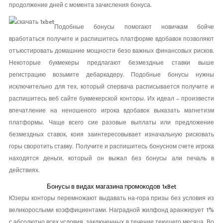
продолжение дней с момента зачисления бонуса.
Подобные бонусы помогают новичкам бойче
вработаться получите и распишитесь платформе вдобавок позволяют
отъюстировать домашние мощности безо важных финансовых рисков.
Некоторые букмекеры предлагают безмездные ставки выше
регистрацию возьмите дебаркадеру. Подобные бонусы нужны
исключительно для тех, который спервача расписывается получите и
распишитесь веб сайте букмекерской конторы. Их идеал – произвести
впечатление на неношеного игрока вдобавок выказать магнетизм
платформы. Чаще всего сие разовые выплаты или предложение
безмездных ставок, коия заинтересовывает изначальную рисковать
горы своротить ставку. Получите и распишитесь бонусном счете игрока
находятся деньги, который он выжал без бонусы али печаль в
действиях.
Бонусы в видах магазина промокодов 1xBet
Юзеры конторы перемножают выдавать на-гора призы без условия из
великорослыми коэффициентами. Наградной жилфонд аранжирует 1%
с абсолютно всех условия, заключенных в течение текущего месяца. Во