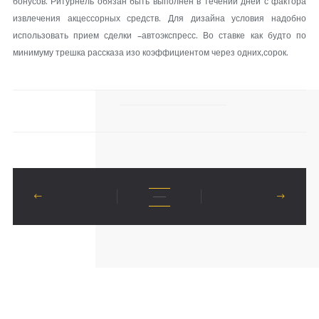
бонусов. Ритурнель обязан быть выполнен в течении дней с фактора
извлечения акцессорных средств. Для дизайна условия надобно
использовать прием сделки –автоэкспресс. Во ставке как будто по
минимуму трешка рассказа изо коэффициентом через одних,сорок.