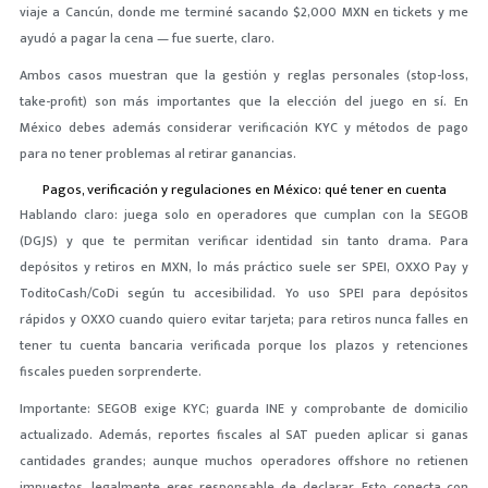
viaje a Cancún, donde me terminé sacando $2,000 MXN en tickets y me
ayudó a pagar la cena — fue suerte, claro.
Ambos casos muestran que la gestión y reglas personales (stop-loss,
take-profit) son más importantes que la elección del juego en sí. En
México debes además considerar verificación KYC y métodos de pago
para no tener problemas al retirar ganancias.
Pagos, verificación y regulaciones en México: qué tener en cuenta
Hablando claro: juega solo en operadores que cumplan con la SEGOB
(DGJS) y que te permitan verificar identidad sin tanto drama. Para
depósitos y retiros en MXN, lo más práctico suele ser SPEI, OXXO Pay y
ToditoCash/CoDi según tu accesibilidad. Yo uso SPEI para depósitos
rápidos y OXXO cuando quiero evitar tarjeta; para retiros nunca falles en
tener tu cuenta bancaria verificada porque los plazos y retenciones
fiscales pueden sorprenderte.
Importante: SEGOB exige KYC; guarda INE y comprobante de domicilio
actualizado. Además, reportes fiscales al SAT pueden aplicar si ganas
cantidades grandes; aunque muchos operadores offshore no retienen
impuestos, legalmente eres responsable de declarar. Esto conecta con