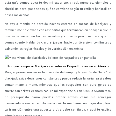
esta guía comparativa te doy mi experiencia real, números, ejemplos y
checklists para que decidas qué te conviene según tu estilo y bankroll en
pesos mexicanos.
No voy a mentir: he perdido noches enteras en mesas de blackjack y
también me he clavado con raspaditos que terminaron en nada; así que lo
que sigue viene con tachas, aciertos y consejos prácticos para que no
comas cuento. Hablando claro: si juegas, hazlo por diversión, con límites y
sabiendo las reglas fiscales y de verificación en México.
Por qué comparar Blackjack variantes vs Raspaditos online en México
Mira, el primer motivo es la inversión de tiempo y la gestión de “lana”: el
blackjack exige decisiones constantes y puede reducir la varianza si sabes
contar mano a mano, mientras que los raspaditos son puro golpe de
suerte con tickets económicos. En mi experiencia, con $200 a $1,000 MXN
de presupuesto diario puedes probar ambas cosas sin arriesgar
demasiado, y eso te permite medir cuál te mantiene con mejor disciplina.
La transición entre una apuesta y otra debe ser fluida, y aquí te explico
cómo hacerlo paso a paso.