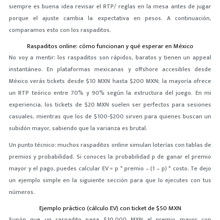
siempre es buena idea revisar el RTP/ reglas en la mesa antes de jugar
porque el ajuste cambia la expectativa en pesos. A continuación,
comparamos esto con los raspaditos.
Raspaditos online: cómo funcionan y qué esperar en México
No voy a mentir: los raspaditos son rápidos, baratos y tienen un appeal
instantáneo. En plataformas mexicanas y offshore accesibles desde
México verás tickets desde $10 MXN hasta $200 MXN; la mayoría ofrece
un RTP teórico entre 70% y 90% según la estructura del juego. En mi
experiencia, los tickets de $20 MXN suelen ser perfectos para sesiones
casuales, mientras que los de $100-$200 sirven para quienes buscan un
subidón mayor, sabiendo que la varianza es brutal.
Un punto técnico: muchos raspaditos online simulan loterías con tablas de
premios y probabilidad. Si conoces la probabilidad p de ganar el premio
mayor y el pago, puedes calcular EV = p * premio – (1 – p) * costo. Te dejo
un ejemplo simple en la siguiente sección para que lo ejecutes con tus
números.
Ejemplo práctico (cálculo EV) con ticket de $50 MXN
Supón que un raspadito paga $10,000 MXN al premio mayor con