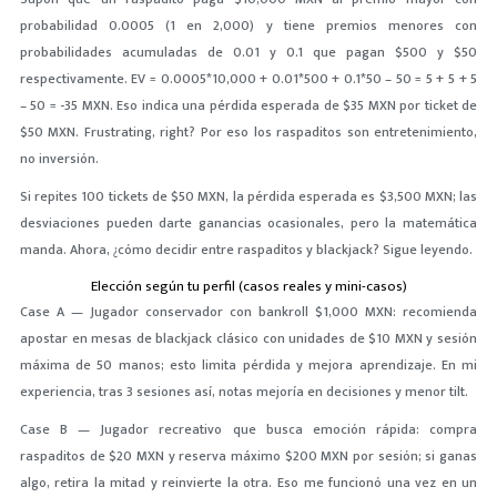
probabilidad 0.0005 (1 en 2,000) y tiene premios menores con
probabilidades acumuladas de 0.01 y 0.1 que pagan $500 y $50
respectivamente. EV = 0.0005*10,000 + 0.01*500 + 0.1*50 – 50 = 5 + 5 + 5
– 50 = -35 MXN. Eso indica una pérdida esperada de $35 MXN por ticket de
$50 MXN. Frustrating, right? Por eso los raspaditos son entretenimiento,
no inversión.
Si repites 100 tickets de $50 MXN, la pérdida esperada es $3,500 MXN; las
desviaciones pueden darte ganancias ocasionales, pero la matemática
manda. Ahora, ¿cómo decidir entre raspaditos y blackjack? Sigue leyendo.
Elección según tu perfil (casos reales y mini-casos)
Case A — Jugador conservador con bankroll $1,000 MXN: recomienda
apostar en mesas de blackjack clásico con unidades de $10 MXN y sesión
máxima de 50 manos; esto limita pérdida y mejora aprendizaje. En mi
experiencia, tras 3 sesiones así, notas mejoría en decisiones y menor tilt.
Case B — Jugador recreativo que busca emoción rápida: compra
raspaditos de $20 MXN y reserva máximo $200 MXN por sesión; si ganas
algo, retira la mitad y reinvierte la otra. Eso me funcionó una vez en un