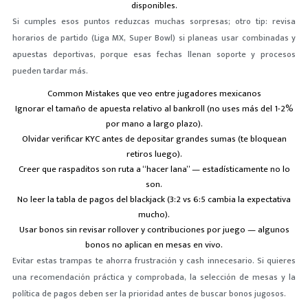
disponibles.
Si cumples esos puntos reduzcas muchas sorpresas; otro tip: revisa
horarios de partido (Liga MX, Super Bowl) si planeas usar combinadas y
apuestas deportivas, porque esas fechas llenan soporte y procesos
pueden tardar más.
Common Mistakes que veo entre jugadores mexicanos
Ignorar el tamaño de apuesta relativo al bankroll (no uses más del 1-2%
por mano a largo plazo).
Olvidar verificar KYC antes de depositar grandes sumas (te bloquean
retiros luego).
Creer que raspaditos son ruta a “hacer lana” — estadísticamente no lo
son.
No leer la tabla de pagos del blackjack (3:2 vs 6:5 cambia la expectativa
mucho).
Usar bonos sin revisar rollover y contribuciones por juego — algunos
bonos no aplican en mesas en vivo.
Evitar estas trampas te ahorra frustración y cash innecesario. Si quieres
una recomendación práctica y comprobada, la selección de mesas y la
política de pagos deben ser la prioridad antes de buscar bonos jugosos.