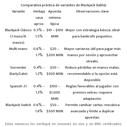
Comparativa práctica de variantes de Blackjack (tabla)
Variante
Ventaja
Apuesta
Observaciones clave
casa
mínima
aprox.
típica
Blackjack Clásico
0.5% –
$10 – $100
Mejor con estrategia básica; ideal
(1 mazo/6
1.5%
MXN
para bankrolls pequeños.
mazos)
Multi-mano
0.6% –
$20 –
Mayor varianza; útil para jugar más
1.7%
$200 MXN
manos por sesión y aprovechar
streaks.
Surrender
0.4% –
$50 –
Reduce pérdidas en manos malas;
(Early/Late)
1.2%
$500 MXN
recomendable si la opción está
disponible.
Spanish 21
0.4% –
$100 –
Reglas favorables al jugador con
1.3%
$1,000
premios extras; requiere
MXN
adaptación.
Blackjack Switch
0.6% –
$50 –
Permite cambiar cartas; mecánica
1.8%
$500 MXN
avanzada y límite a duplicar
apuestas.
Estos números los verifiqué en sesiones en vivo y en RNG certificados;