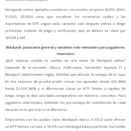
Enseguida vemos ejemplos numéricos con montos en pesos ($200, $500,
$1,000, $5,000) para que visualices los escenarios reales y las
expectativas de RTP según cada variante; solo después entras a elegir
proveedor, método de pago y verificación, que en México es clave por
SEGOB y SAT.
Blackjack: panorama general y variantes más relevantes para jugadores
mexicanos
¿Qué esperas cuando te sientas en una mesa de blackjack online?
Depende de la variante: clásico, multi-mano, Surrender, Spanish 21 y
Blackjack Switch tienen reglas distintas que afectan la ventaja de la casa.
En mis sesiones de prueba probé mesas con apuestas desde $10 MXN
hasta $1,000 MXN y vi diferencias claras en RTP, límites y rapidez de
juego; luego te dejo una tabla comparativa con números concretos. Para
jugadores intermedios, entender los porcentajes de contribución de cada
decisión es lo que marca la diferencia.
Empecemos con los puntos clave: Blackjack clásico (1:1/3:2) suele ofrecer
un RTP teórico cercano a 99.5% con estrategia básica perfecta; Surrender