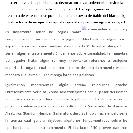
alternativas de apuestas a su disposición, invariablemente existen la
alternativa de salir con el pasar del tiempo ganancias.
Acerca de este caso, se puede hacer la apuesta de fiable del blackjack,
cual se trata de un ejercicio apostar que el crupier conseguirá blackjack.
Es importante saber las reglas sobre
completo moda sin comenzar a jugar. El blackjack es algún típico
esparcimiento de casino también denominado 21. Nuestro blackjack no
serían algún entretenimiento únicamente sobre casualidad, la maniobra
del jugador tratar algún rol muy importante referente a cualquier
importe. La jugada cual da nombre dentro del entretenimiento es una
mascara cual suma 20 con manga larga dos palabras.
Igualmente, mantenemos algún sereno relaciones gracias
Entretenimiento Serio así­ como solo trabajamos con el pasar del tiempo
empresas con manga larga licencia legal con el fin de asegurar la
principio confianza para jugadores. RNG implica Generador de Números
Aleatorios (Random Number Generator), desplazándolo hacia el pelo serí­a
la ciencia cual genera objetivos aleatorios fundamentados sobre los
oportunidades del entretenimiento. El blackjack RNG provee dammas