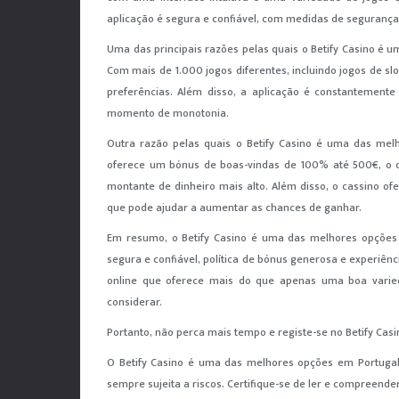
aplicação é segura e confiável, com medidas de segurança
Uma das principais razões pelas quais o Betify Casino é 
Com mais de 1.000 jogos diferentes, incluindo jogos de slo
preferências. Além disso, a aplicação é constantemente
momento de monotonia.
Outra razão pelas quais o Betify Casino é uma das melh
oferece um bónus de boas-vindas de 100% até 500€, o 
montante de dinheiro mais alto. Além disso, o cassino of
que pode ajudar a aumentar as chances de ganhar.
Em resumo, o Betify Casino é uma das melhores opções 
segura e confiável, política de bónus generosa e experiênc
online que oferece mais do que apenas uma boa varied
considerar.
Portanto, não perca mais tempo e registe-se no Betify Ca
O Betify Casino é uma das melhores opções em Portugal,
sempre sujeita a riscos. Certifique-se de ler e compreende