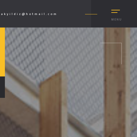
akyildiz@hotmail.com
MENU