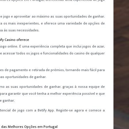
de jogo e aproveitar ao máximo as suas oportunidades de ganhar.
ara os mais inexperientes, e oferece uma variedade de opções de
ua às suas necessidades.
ify Casino oferece
ogo online. É uma experiência completa que inclui jogos de azar,
de acessar todos os jogos e funcionalidades do casino de qualquer
ões de pagamento e retirada de prémios, tornando mais fácil para
uas oportunidades de ganhar.
mo as suas oportunidades de ganhar, graças à nossa equipe de
para garantir que você tenha a melhor experiência possível e que
e ganhar.
encial de jogo com a Betify App. Registe-se agora e comece a
ma das Melhores Opções em Portugal