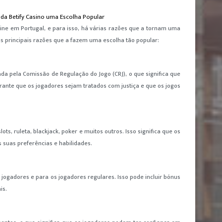
da Betify Casino uma Escolha Popular
line em Portugal, e para isso, há várias razões que a tornam uma
s principais razões que a fazem uma escolha tão popular:
da pela Comissão de Regulação do Jogo (CRJ), o que significa que
rante que os jogadores sejam tratados com justiça e que os jogos
ots, ruleta, blackjack, poker e muitos outros. Isso significa que os
suas preferências e habilidades.
jogadores e para os jogadores regulares. Isso pode incluir bónus
is.