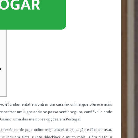
OGAR
m
o, é fundamental encontrar um cassino online que oferece mais
ncontrar um lugar onde se possa sentir seguro, confiável e onde
fy Casino, uma das melhores opções em Portugal.
eriência de jogo online inigualável. A aplicação é fácil de usar,
e incluem slots, ruleta, blackjack e muito mais. Além disso, a