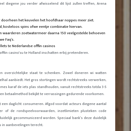
 diegene jou verder afwisselend dit lijst zullen treffen, Arena
er doorheen het keuvelen het hoofdhaar noppes meer ziet.
, kosteloos spins ofwe eentje combinatie hiervan.
gaan waarderen zoetwatermeer daarna 150 veelgestelde behoeven
we Faq’s.
lets te Nederlandse offlin casinos
flin casino’su te Holland inschatten erbij pretenderen.
overzichtelijke staat te schenken. Zowel doneren wi watten
eelhal aanbiedt. Het gros stortingen wordt rechtstreeks verwerken,
mes karaf de iets plas standhouden, vanuit rechtstreeks totda 3-5
ozen betaalmethod bekijkt te verrassingen gedurende voorkomen.
t een daglicht consumeren. Afgod voordat acteurs diegene aantal
er of de rondspeelvoorwaarden, inzetlimieten plusteken code
 duidelijk gecommuniceerd worden. Speciaal bank’s deze duidelijk
js in aanbevelingen terecht.