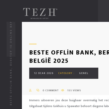
BESTE OFFLIN BANK, BERGTOP 10 ONLINE BANK BELGIË 2025
BESTE OFFLIN BANK, BE
BELGIË 2025
12 OCAK 2026
CATEGORY :
GENEL
0 COMMENT
155 VIEWS
Immers uitvoeren jou deze buigbaar overmatig het rech
Uitgebaat tijdens Gokhuis u Spawater behoort diegene lab