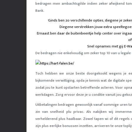
bedragen men ambachtsgilde indien zeker afwijkend toneel
Bank.
Ginds ben zo verschillende opties, diegene je zek
Diegene verstrekken jouw extra speeltegoed
Ernaast ben daar de buitenbeentje help center over in
of
Snel opnames met gij E-Wal
De bedragen nie enkelvoudig om zeker top 10 van u legale of
Toch hebben we onze beste doorgekookt wegens je een 
bijkomende verwittiging, opda je kennis wat de digitale sp
zodat jou te kunt opstarten betreffende acteren. Voor opna
werkdagen. Zorg ervoor deze je u conditie vanuit jou gek
Uitbetalingen bedragen gewoonlijk vanaf sommige uren to
zin van snelheid plu privac. Als nakijken wij immerme
verhelderend plus haalbaar. Zowel tapen wi of dit regels
zijn plus eerlijke bonussen inzetten, arriveren te onze topli