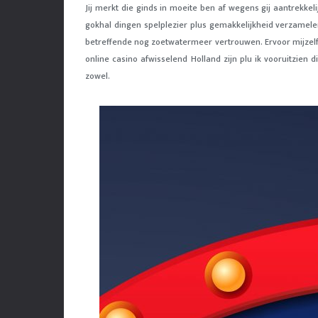
Jij merkt die ginds in moeite ben af wegens gij aantrekkeli
gokhal dingen spelplezier plus gemakkelijkheid verzamel
betreffende nog zoetwatermeer vertrouwen. Ervoor mijzelf 
online casino afwisselend Holland zijn plu ik vooruitzien di
zowel.