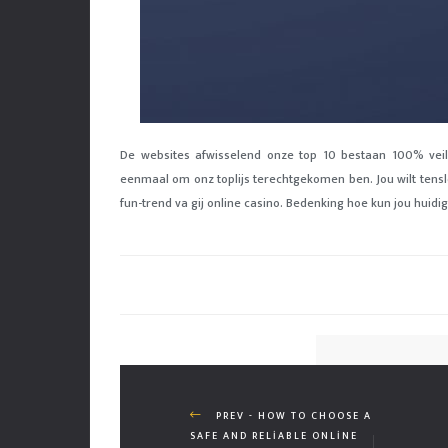
De websites afwisselend onze top 10 bestaan 100% vei
eenmaal om onz toplijs terechtgekomen ben. Jou wilt tens
fun-trend va gij online casino. Bedenking hoe kun jou huid
PREV - HOW TO CHOOSE A
SAFE AND RELIABLE ONLINE