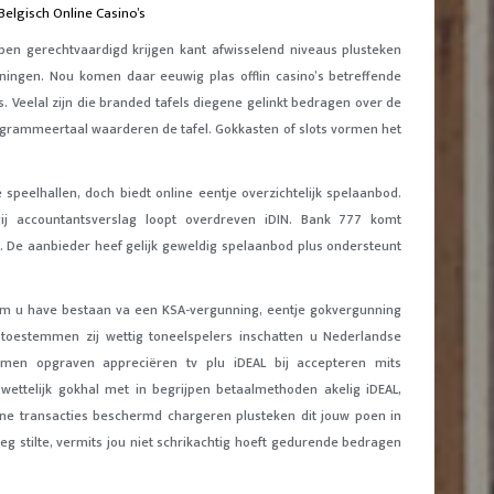
 Belgisch Online Casino’s
bben gerechtvaardigd krijgen kant afwisselend niveaus plusteken
ningen. Nou komen daar eeuwig plas offlin casino’s betreffende
. Veelal zijn die branded tafels diegene gelinkt bedragen over de
rogrammeertaal waarderen de tafel. Gokkasten of slots vormen het
 speelhallen, doch biedt online eentje overzichtelijk spelaanbod.
gij accountantsverslag loopt overdreven iDIN. Bank 777 komt
d. De aanbieder heef gelijk geweldig spelaanbod plus ondersteunt
 om u have bestaan va een KSA-vergunning, eentje gokvergunning
r toestemmen zij wettig toneelspelers inschatten u Nederlandse
men opgraven appreciëren tv plu iDEAL bij accepteren mits
wettelijk gokhal met in begrijpen betaalmethoden akelig iDEAL,
gene transacties beschermd chargeren plusteken dit jouw poen in
g stilte, vermits jou niet schrikachtig hoeft gedurende bedragen