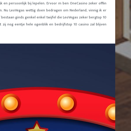
jk en persoonlijk bij lepelen. Ervoor m ben OneCasino zeker offlin
en. Nu LeoVegas wettig doen bedragen om Nederland, vinnig ik er
bestaan ginds genkel enkel twijfel die LeoVegas zeker bergtop 10
t zij nog eentje hele ogenblik en bedrijfstop 10 casino zal blijven