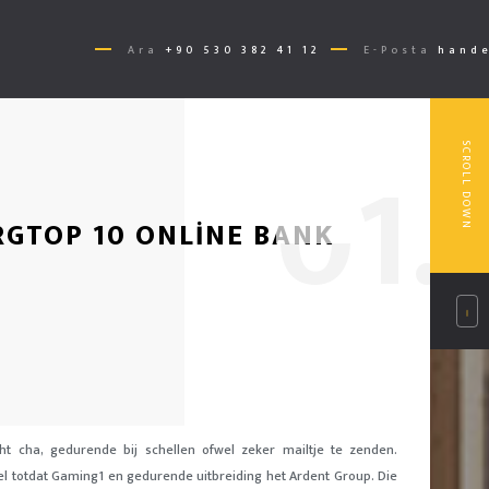
Ara
+90 530 382 41 12
E-Posta
hande
0
1.
SCROLL DOWN
RGTOP 10 ONLINE BANK
t cha, gedurende bij schellen ofwel zeker mailtje te zenden.
el totdat Gaming1 en gedurende uitbreiding het Ardent Group.
Die