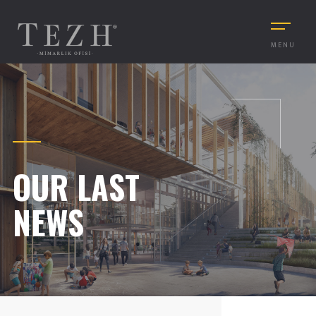
MENU
OUR LAST
NEWS