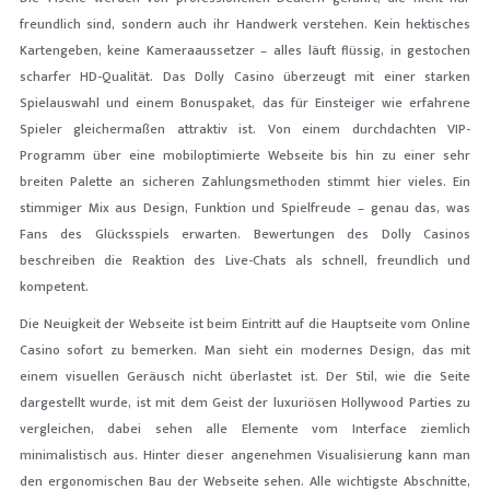
freundlich sind, sondern auch ihr Handwerk verstehen. Kein hektisches
Kartengeben, keine Kameraaussetzer – alles läuft flüssig, in gestochen
scharfer HD-Qualität. Das Dolly Casino überzeugt mit einer starken
Spielauswahl und einem Bonuspaket, das für Einsteiger wie erfahrene
Spieler gleichermaßen attraktiv ist. Von einem durchdachten VIP-
Programm über eine mobiloptimierte Webseite bis hin zu einer sehr
breiten Palette an sicheren Zahlungsmethoden stimmt hier vieles. Ein
stimmiger Mix aus Design, Funktion und Spielfreude – genau das, was
Fans des Glücksspiels erwarten. Bewertungen des Dolly Casinos
beschreiben die Reaktion des Live-Chats als schnell, freundlich und
kompetent.
Die Neuigkeit der Webseite ist beim Eintritt auf die Hauptseite vom Online
Casino sofort zu bemerken. Man sieht ein modernes Design, das mit
einem visuellen Geräusch nicht überlastet ist. Der Stil, wie die Seite
dargestellt wurde, ist mit dem Geist der luxuriösen Hollywood Parties zu
vergleichen, dabei sehen alle Elemente vom Interface ziemlich
minimalistisch aus. Hinter dieser angenehmen Visualisierung kann man
den ergonomischen Bau der Webseite sehen. Alle wichtigste Abschnitte,