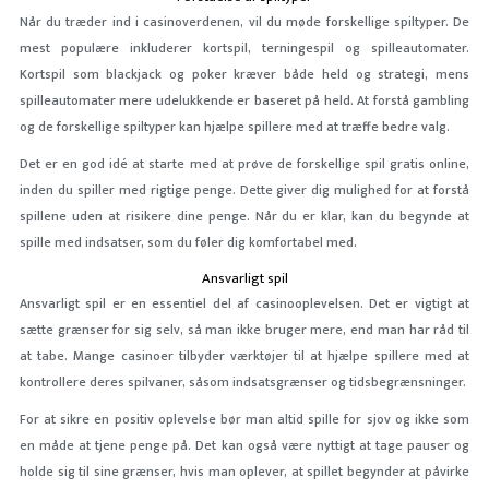
Når du træder ind i casinoverdenen, vil du møde forskellige spiltyper. De
mest populære inkluderer kortspil, terningespil og spilleautomater.
Kortspil som blackjack og poker kræver både held og strategi, mens
spilleautomater mere udelukkende er baseret på held. At forstå gambling
og de forskellige spiltyper kan hjælpe spillere med at træffe bedre valg.
Det er en god idé at starte med at prøve de forskellige spil gratis online,
inden du spiller med rigtige penge. Dette giver dig mulighed for at forstå
spillene uden at risikere dine penge. Når du er klar, kan du begynde at
spille med indsatser, som du føler dig komfortabel med.
Ansvarligt spil
Ansvarligt spil er en essentiel del af casinooplevelsen. Det er vigtigt at
sætte grænser for sig selv, så man ikke bruger mere, end man har råd til
at tabe. Mange casinoer tilbyder værktøjer til at hjælpe spillere med at
kontrollere deres spilvaner, såsom indsatsgrænser og tidsbegrænsninger.
For at sikre en positiv oplevelse bør man altid spille for sjov og ikke som
en måde at tjene penge på. Det kan også være nyttigt at tage pauser og
holde sig til sine grænser, hvis man oplever, at spillet begynder at påvirke