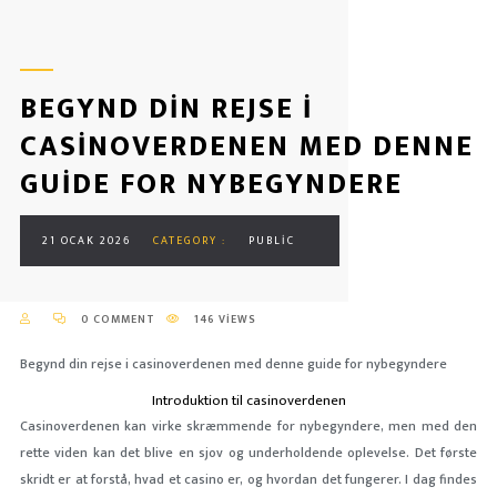
BEGYND DIN REJSE I
CASINOVERDENEN MED DENNE
GUIDE FOR NYBEGYNDERE
21 OCAK 2026
CATEGORY :
PUBLIC
0 COMMENT
146 VIEWS
Begynd din rejse i casinoverdenen med denne guide for nybegyndere
Introduktion til casinoverdenen
Casinoverdenen kan virke skræmmende for nybegyndere, men med den
rette viden kan det blive en sjov og underholdende oplevelse. Det første
skridt er at forstå, hvad et casino er, og hvordan det fungerer. I dag findes