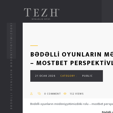
BƏDƏLLI OYUNLARIN MƏDƏNIYYƏTIMIZDƏKI ROLU – MOSTBET PERSPEKTIVLƏRI
BƏDƏLLI OYUNLARIN M
– MOSTBET PERSPEKTIV
21 OCAK 2026
CATEGORY :
PUBLIC
0 COMMENT
152 VIEWS
Bədəlli oyunların mədəniyyətimizdəki rolu – mostbet perspe
Bədəlli 