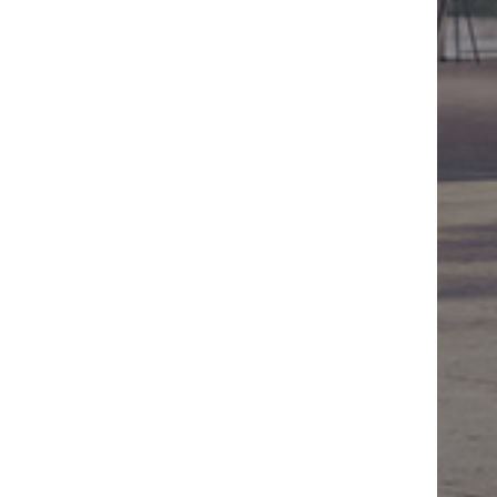
01
İLETİŞİM
ARA:
+90 530 382 41 12
E-POSTA:
HANDEAKYILDIZ@HOTMAIL.COM
ADRES:
MITHATPAŞA MAH. KUBILAY CAD. DIŞ
KAPI NO:2/4 DAIRE:7 İSTANBUL EYÜPSULTAN /
KEMERBURGAZ