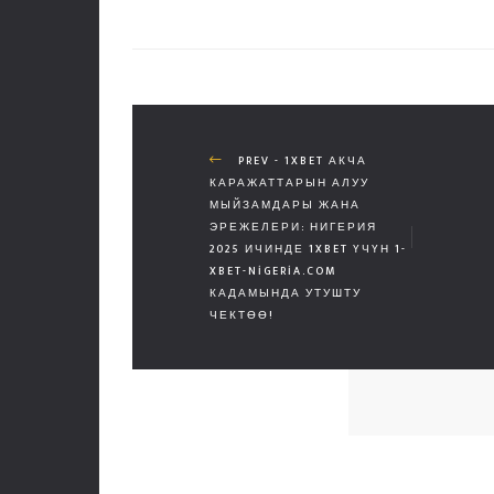
PREV - 1XBET АКЧА
КАРАЖАТТАРЫН АЛУУ
МЫЙЗАМДАРЫ ЖАНА
ЭРЕЖЕЛЕРИ: НИГЕРИЯ
2025 ИЧИНДЕ 1XBET ҮЧҮН 1-
XBET-NIGERIA.COM
КАДАМЫНДА УТУШТУ
ЧЕКТӨӨ!