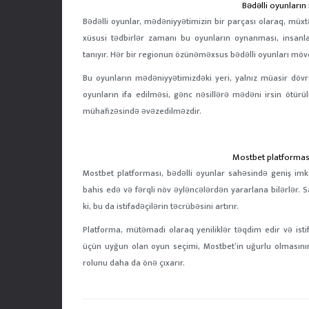
Bədəlli oyunların
Bədəlli oyunlar, mədəniyyətimizin bir parçası olaraq, müxt
xüsusi tədbirlər zamanı bu oyunların oynanması, insanl
tanıyır. Hər bir regionun özünəməxsus bədəlli oyunları mövc
Bu oyunların mədəniyyətimizdəki yeri, yalnız müasir dövrd
oyunların ifa edilməsi, gənc nəsillərə mədəni irsin ötür
mühafizəsində əvəzedilməzdir.
Mostbet platforması
Mostbet platforması, bədəlli oyunlar sahəsində geniş imka
bahis edə və fərqli növ əyləncələrdən yararlana bilərlər. Sa
ki, bu da istifadəçilərin təcrübəsini artırır.
Platforma, mütəmadi olaraq yeniliklər təqdim edir və ist
üçün uyğun olan oyun seçimi, Mostbet’in uğurlu olmasının
rolunu daha da önə çıxarır.