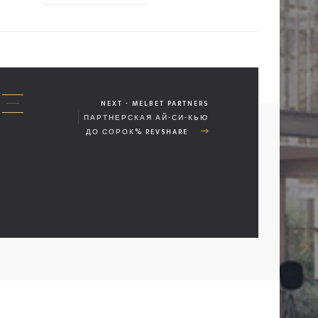
NEXT - MELBET PARTNERS
ПАРТНЕРСКАЯ АЙ-СИ-КЬЮ
ДО СОРОК% REVSHARE