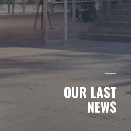
.
OUR LAST
NEWS