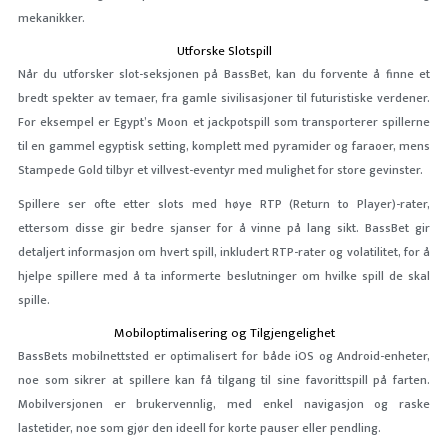
mekanikker.
Utforske Slotspill
Når du utforsker slot-seksjonen på BassBet, kan du forvente å finne et
bredt spekter av temaer, fra gamle sivilisasjoner til futuristiske verdener.
For eksempel er Egypt’s Moon et jackpotspill som transporterer spillerne
til en gammel egyptisk setting, komplett med pyramider og faraoer, mens
Stampede Gold tilbyr et villvest-eventyr med mulighet for store gevinster.
Spillere ser ofte etter slots med høye RTP (Return to Player)-rater,
ettersom disse gir bedre sjanser for å vinne på lang sikt. BassBet gir
detaljert informasjon om hvert spill, inkludert RTP-rater og volatilitet, for å
hjelpe spillere med å ta informerte beslutninger om hvilke spill de skal
spille.
Mobiloptimalisering og Tilgjengelighet
BassBets mobilnettsted er optimalisert for både iOS og Android-enheter,
noe som sikrer at spillere kan få tilgang til sine favorittspill på farten.
Mobilversjonen er brukervennlig, med enkel navigasjon og raske
lastetider, noe som gjør den ideell for korte pauser eller pendling.