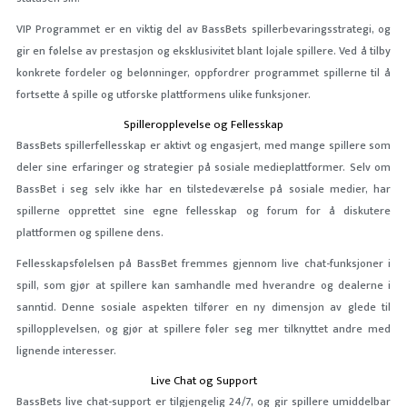
VIP Programmet er en viktig del av BassBets spillerbevaringsstrategi, og
gir en følelse av prestasjon og eksklusivitet blant lojale spillere. Ved å tilby
konkrete fordeler og belønninger, oppfordrer programmet spillerne til å
fortsette å spille og utforske plattformens ulike funksjoner.
Spilleropplevelse og Fellesskap
BassBets spillerfellesskap er aktivt og engasjert, med mange spillere som
deler sine erfaringer og strategier på sosiale medieplattformer. Selv om
BassBet i seg selv ikke har en tilstedeværelse på sosiale medier, har
spillerne opprettet sine egne fellesskap og forum for å diskutere
plattformen og spillene dens.
Fellesskapsfølelsen på BassBet fremmes gjennom live chat-funksjoner i
spill, som gjør at spillere kan samhandle med hverandre og dealerne i
sanntid. Denne sosiale aspekten tilfører en ny dimensjon av glede til
spillopplevelsen, og gjør at spillere føler seg mer tilknyttet andre med
lignende interesser.
Live Chat og Support
BassBets live chat-support er tilgjengelig 24/7, og gir spillere umiddelbar