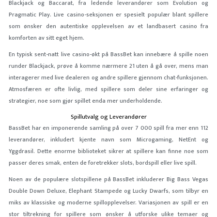
Blackjack og Baccarat, fra ledende leverandører som Evolution og
Pragmatic Play. Live casino-seksjonen er spesielt populær blant spillere
som ønsker den autentiske opplevelsen av et landbasert casino fra
komforten av sitt eget hjem.
En typisk sent-natt live casino-økt på BassBet kan innebære å spille noen
runder Blackjack, prøve å komme nærmere 21 uten å gå over, mens man
interagerer med live dealeren og andre spillere gjennom chat-funksjonen.
Atmosfæren er ofte livlig, med spillere som deler sine erfaringer og
strategier, noe som gjør spillet enda mer underholdende.
Spillutvalg og Leverandører
BassBet har en imponerende samling på over 7 000 spill fra mer enn 112
leverandører, inkludert kjente navn som Microgaming, NetEnt og
Yggdrasil. Dette enorme biblioteket sikrer at spillere kan finne noe som
passer deres smak, enten de foretrekker slots, bordspill eller live spill.
Noen av de populære slotspillene på BassBet inkluderer Big Bass Vegas
Double Down Deluxe, Elephant Stampede og Lucky Dwarfs, som tilbyr en
miks av klassiske og moderne spillopplevelser. Variasjonen av spill er en
stor tiltrekning for spillere som ønsker å utforske ulike temaer og