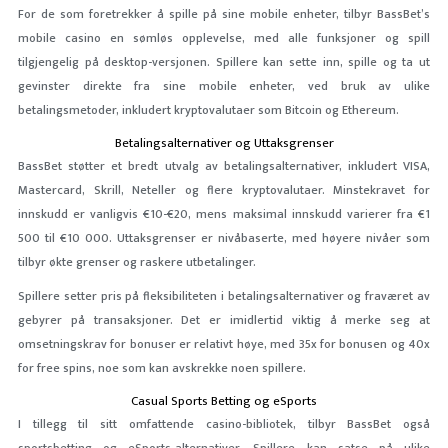
For de som foretrekker å spille på sine mobile enheter, tilbyr BassBet’s
mobile casino en sømløs opplevelse, med alle funksjoner og spill
tilgjengelig på desktop-versjonen. Spillere kan sette inn, spille og ta ut
gevinster direkte fra sine mobile enheter, ved bruk av ulike
betalingsmetoder, inkludert kryptovalutaer som Bitcoin og Ethereum.
Betalingsalternativer og Uttaksgrenser
BassBet støtter et bredt utvalg av betalingsalternativer, inkludert VISA,
Mastercard, Skrill, Neteller og flere kryptovalutaer. Minstekravet for
innskudd er vanligvis €10-€20, mens maksimal innskudd varierer fra €1
500 til €10 000. Uttaksgrenser er nivåbaserte, med høyere nivåer som
tilbyr økte grenser og raskere utbetalinger.
Spillere setter pris på fleksibiliteten i betalingsalternativer og fraværet av
gebyrer på transaksjoner. Det er imidlertid viktig å merke seg at
omsetningskrav for bonuser er relativt høye, med 35x for bonusen og 40x
for free spins, noe som kan avskrekke noen spillere.
Casual Sports Betting og eSports
I tillegg til sitt omfattende casino-bibliotek, tilbyr BassBet også