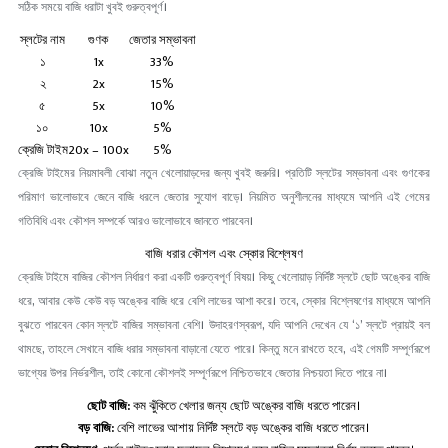
সঠিক সময়ে বাজি ধরাটা খুবই গুরুত্বপূর্ণ।
স্লটের নাম
গুণক
জেতার সম্ভাবনা
১
1x
33%
২
2x
15%
৫
5x
10%
১০
10x
5%
ক্রেজি টাইম
20x – 100x
5%
ক্রেজি টাইমের নিয়মাবলী বোঝা নতুন খেলোয়াড়দের জন্য খুবই জরুরি। প্রতিটি স্লটের সম্ভাবনা এবং গুণকের
পরিমাণ ভালোভাবে জেনে বাজি ধরলে জেতার সুযোগ বাড়ে। নিয়মিত অনুশীলনের মাধ্যমে আপনি এই গেমের
গতিবিধি এবং কৌশল সম্পর্কে আরও ভালোভাবে জানতে পারবেন।
বাজি ধরার কৌশল এবং স্কোর বিশ্লেষণ
ক্রেজি টাইমে বাজির কৌশল নির্ধারণ করা একটি গুরুত্বপূর্ণ বিষয়। কিছু খেলোয়াড় নির্দিষ্ট স্লটে ছোট অঙ্কের বাজি
ধরে, আবার কেউ কেউ বড় অঙ্কের বাজি ধরে বেশি লাভের আশা করে। তবে, স্কোর বিশ্লেষণের মাধ্যমে আপনি
বুঝতে পারবেন কোন স্লটে বাজির সম্ভাবনা বেশি। উদাহরণস্বরূপ, যদি আপনি দেখেন যে ‘১’ স্লটে প্রায়ই বল
থামছে, তাহলে সেখানে বাজি ধরার সম্ভাবনা বাড়ানো যেতে পারে। কিন্তু মনে রাখতে হবে, এই গেমটি সম্পূর্ণরূপে
ভাগ্যের উপর নির্ভরশীল, তাই কোনো কৌশলই সম্পূর্ণরূপে নিশ্চিতভাবে জেতার নিশ্চয়তা দিতে পারে না।
ছোট বাজি:
কম ঝুঁকিতে খেলার জন্য ছোট অঙ্কের বাজি ধরতে পারেন।
বড় বাজি:
বেশি লাভের আশায় নির্দিষ্ট স্লটে বড় অঙ্কের বাজি ধরতে পারেন।