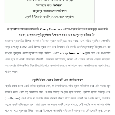
ডিলারদের সাথে মিথস্ক্রিয়া
অন্যান্য খেলোয়াড়দের পর্যবেক্ষণ
ক্রেজি টাইম খেলার ভবিষ্যৎ এবং নতুন সম্ভাবনা
ভাগ্যাকাশে সাফল্যের চাবিকাঠি! Crazy Time Live খেলার স্কোর বিশ্লেষণ করে বুঝুন কখন বাজি
ধরবেন, উত্তেজনাপূর্ণ মুহূর্তগুলো উপভোগ করুন আর বড় পুরস্কার জিতে নিন।
আজকের দ্রুতগতির বিশ্বে, অনলাইন বিনোদন ক্রমশ জনপ্রিয়তা লাভ করছে, এবং লাইভ ক্যাসিনো গেমগুলির
মধ্যে Crazy Time একটি বিশেষ স্থান দখল করে নিয়েছে। এই গেমটি তার উত্তেজনাপূর্ণ বিন্যাস এবং বড়
অঙ্কের পুরস্কার জেতার সুযোগের জন্য পরিচিত। এখানে
crazy time score
ট্র্যাক করা এবং কখন বাজি
ধরতে হবে তা বোঝা সাফল্যের চাবিকাঠি। আজকের আলোচনায়, আমরা এই গেমের কৌশল, স্কোর বিশ্লেষণ
এবং জেতার বিভিন্ন উপায় নিয়ে বিস্তারিতভাবে আলোচনা করব, যা আপনাকে আরও আত্মবিশ্বাসের সাথে খেলতে
সাহায্য করবে।
ক্রেজি টাইম: খেলার নিয়মাবলী এবং মৌলিক ধারণা
ক্রেজি টাইম হলো একটি লাইভ ক্যাসিনো গেম, যা ইভোলিউশন গেমিং দ্বারা পরিচালিত হয়। এই গেমের মূল
আকর্ষণ হলো একটি বড় আকারের চাকা, যেখানে বিভিন্ন সংখ্যক স্লট রয়েছে। প্রতিটি স্লটে বিভিন্ন গুণক
(multiplier) লেখা থাকে, যা আপনার বাজির পরিমাণ বাড়িয়ে দিতে পারে। গেমটি শুরু হওয়ার আগে, আপনাকে
পছন্দের স্লটে বাজি ধরতে হবে। চাকা ঘুরতে শুরু করলে, বলটি যেখানে থামবে, সেই স্লটের গুণক আপনার বাজির
সাথে গুণ হয়ে পুরস্কার নির্ধারণ করবে। বিনোদনের পাশাপাশি, এই গেমটি ভাগ্য এবং কৌশলের মিশ্রণ, যেখানে