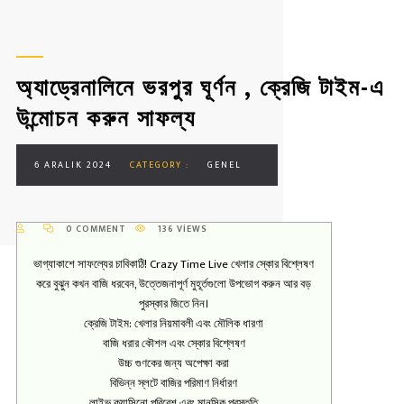
অ্যাড্রেনালিনে ভরপুর ঘূর্ণন , ক্রেজি টাইম-এ
উন্মোচন করুন সাফল্য
6 ARALIK 2024
CATEGORY :
GENEL
0 COMMENT
136 VIEWS
ভাগ্যাকাশে সাফল্যের চাবিকাঠি! Crazy Time Live খেলার স্কোর বিশ্লেষণ
করে বুঝুন কখন বাজি ধরবেন, উত্তেজনাপূর্ণ মুহূর্তগুলো উপভোগ করুন আর বড়
পুরস্কার জিতে নিন।
ক্রেজি টাইম: খেলার নিয়মাবলী এবং মৌলিক ধারণা
বাজি ধরার কৌশল এবং স্কোর বিশ্লেষণ
উচ্চ গুণকের জন্য অপেক্ষা করা
বিভিন্ন স্লটে বাজির পরিমাণ নির্ধারণ
লাইভ ক্যাসিনো পরিবেশ এবং মানসিক প্রস্তুতি