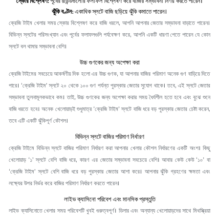
স্কোর বিশ্লেষণ:
পূর্বের রাউন্ডগুলোর ফলাফল বিশ্লেষণ করে বাজির সম্ভাবনা নির্ণয় করতে পারেন।
ঝুঁকি বণ্টন:
একাধিক স্লটে বাজি ছড়িয়ে ঝুঁকি কমাতে পারেন।
ক্রেজি টাইম খেলার সময় স্কোর বিশ্লেষণ করে বাজি ধরলে, আপনি আপনার জেতার সম্ভাবনা বাড়াতে পারেন।
বিভিন্ন স্লটের পরিসংখ্যান এবং পূর্বের ফলাফলগুলি পর্যবেক্ষণ করে, আপনি একটি ধারণা পেতে পারেন যে কোন
স্লটে বল থামার সম্ভাবনা বেশি।
উচ্চ গুণকের জন্য অপেক্ষা করা
ক্রেজি টাইমের সবচেয়ে আকর্ষণীয় দিক হলো এর উচ্চ গুণক, যা আপনার বাজির পরিমাণ অনেক গুণ বাড়িয়ে দিতে
পারে। ‘ক্রেজি টাইম’ স্লটে ২০ থেকে ১০০ গুণ পর্যন্ত পুরস্কার জেতার সুযোগ থাকে। তবে, এই স্লটে জেতার
সম্ভাবনা তুলনামূলকভাবে কম। তাই, উচ্চ গুণকের জন্য অপেক্ষা করার সময় ধৈর্যশীল হতে হবে এবং বুঝে শুনে
বাজি ধরতে হবে। অনেক খেলোয়াড়ই শুধুমাত্র ‘ক্রেজি টাইম’ স্লটে বাজি ধরে বড় পুরস্কার জেতার চেষ্টা করেন,
তবে এটি একটি ঝুঁকিপূর্ণ কৌশল।
বিভিন্ন স্লটে বাজির পরিমাণ নির্ধারণ
ক্রেজি টাইমে বিভিন্ন স্লটে বাজির পরিমাণ নির্ধারণ করা আপনার খেলার কৌশল নির্ধারণের একটি অংশ। কিছু
খেলোয়াড় ‘১’ স্লটে বেশি বাজি ধরে, কারণ এর জেতার সম্ভাবনা সবচেয়ে বেশি। আবার কেউ কেউ ‘১০’ বা
‘ক্রেজি টাইম’ স্লটে বেশি বাজি ধরে বড় পুরস্কার জেতার আশা করে। আপনার ঝুঁকি গ্রহণের ক্ষমতা এবং
লক্ষ্যের উপর নির্ভর করে বাজির পরিমাণ নির্ধারণ করতে পারেন।
লাইভ ক্যাসিনো পরিবেশ এবং মানসিক প্রস্তুতি
লাইভ ক্যাসিনোতে খেলার সময় পরিবেশটি খুবই গুরুত্বপূর্ণ। ডিলার এবং অন্যান্য খেলোয়াড়দের সাথে মিথস্ক্রিয়া