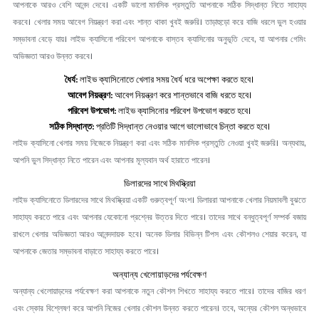
আপনাকে আরও বেশি আনন্দ দেবে। একটি ভালো মানসিক প্রস্তুতি আপনাকে সঠিক সিদ্ধান্ত নিতে সাহায্য
করবে। খেলার সময় আবেগ নিয়ন্ত্রণ করা এবং শান্ত থাকা খুবই জরুরি। তাড়াহুড়ো করে বাজি ধরলে ভুল হওয়ার
সম্ভাবনা বেড়ে যায়। লাইভ ক্যাসিনো পরিবেশ আপনাকে বাস্তব ক্যাসিনোর অনুভূতি দেবে, যা আপনার গেমিং
অভিজ্ঞতা আরও উন্নত করবে।
ধৈর্য:
লাইভ ক্যাসিনোতে খেলার সময় ধৈর্য ধরে অপেক্ষা করতে হবে।
আবেগ নিয়ন্ত্রণ:
আবেগ নিয়ন্ত্রণ করে শান্তভাবে বাজি ধরতে হবে।
পরিবেশ উপভোগ:
লাইভ ক্যাসিনোর পরিবেশ উপভোগ করতে হবে।
সঠিক সিদ্ধান্ত:
প্রতিটি সিদ্ধান্ত নেওয়ার আগে ভালোভাবে চিন্তা করতে হবে।
লাইভ ক্যাসিনো খেলার সময় নিজেকে নিয়ন্ত্রণ করা এবং সঠিক মানসিক প্রস্তুতি নেওয়া খুবই জরুরি। অন্যথায়,
আপনি ভুল সিদ্ধান্ত নিতে পারেন এবং আপনার মূল্যবান অর্থ হারাতে পারেন।
ডিলারদের সাথে মিথস্ক্রিয়া
লাইভ ক্যাসিনোতে ডিলারদের সাথে মিথস্ক্রিয়া একটি গুরুত্বপূর্ণ অংশ। ডিলাররা আপনাকে খেলার নিয়মাবলী বুঝতে
সাহায্য করতে পারে এবং আপনার যেকোনো প্রশ্নের উত্তর দিতে পারে। তাদের সাথে বন্ধুত্বপূর্ণ সম্পর্ক বজায়
রাখলে খেলার অভিজ্ঞতা আরও আনন্দদায়ক হবে। অনেক ডিলার বিভিন্ন টিপস এবং কৌশলও শেয়ার করেন, যা
আপনাকে জেতার সম্ভাবনা বাড়াতে সাহায্য করতে পারে।
অন্যান্য খেলোয়াড়দের পর্যবেক্ষণ
অন্যান্য খেলোয়াড়দের পর্যবেক্ষণ করা আপনাকে নতুন কৌশল শিখতে সাহায্য করতে পারে। তাদের বাজির ধরণ
এবং স্কোর বিশ্লেষণ করে আপনি নিজের খেলার কৌশল উন্নত করতে পারেন। তবে, অন্যের কৌশল অন্ধভাবে