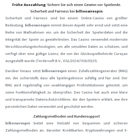
Frühe Auszahlung
: Sichern Sie sich einen Gewinn vor Spielende.
Sicherheit und Fairness bei
billionairespin
Sicherheit und Fairness sind bei einem Online-Casino von größter
Bedeutung.
billionairespin
nimmt diesen Aspekt sehr ernst und setzt eine
Reihe von Maßnahmen ein, um die Sicherheit der Spielerdaten und die
Integrität der Spiele zu gewährleisten. Das Casino verwendet modernste
Verschlüsselungstechnologien, um alle sensiblen Daten zu schützen, und
verfügt über eine gültige Lizenz, die von der Glücksspielbehörde Curaçao
ausgestellt wurde (Terdersoft B.V., OGL/2024/1126/0521).
Darüber hinaus setzt
billionairespin
einen Zufallszahlengenerator (RNG)
ein, der sicherstellt, dass alle Spielergebnisse zufällig und fair sind. Der
RNG wird regelmäßig von unabhängigen Prüfinstitutionen getestet, um
seine Funktionsfähigkeit zu überprüfen. Das Casino hat auch eine klare
und transparente Datenschutzrichtlinie, die den Spielern erklärt, wie ihre
persönlichen Daten verwendet und geschützt werden.
Zahlungsmethoden und Kundensupport
billionairespin
bietet eine Vielzahl von bequemen und sicheren
Zahlungsmethoden an, darunter Kreditkarten, Kryptowährungen und E-