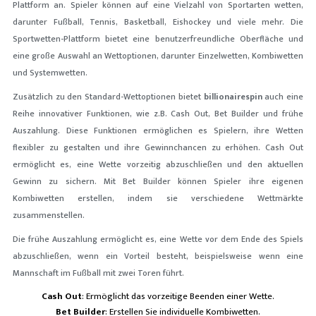
Plattform an. Spieler können auf eine Vielzahl von Sportarten wetten,
darunter Fußball, Tennis, Basketball, Eishockey und viele mehr. Die
Sportwetten-Plattform bietet eine benutzerfreundliche Oberfläche und
eine große Auswahl an Wettoptionen, darunter Einzelwetten, Kombiwetten
und Systemwetten.
Zusätzlich zu den Standard-Wettoptionen bietet
billionairespin
auch eine
Reihe innovativer Funktionen, wie z.B. Cash Out, Bet Builder und frühe
Auszahlung. Diese Funktionen ermöglichen es Spielern, ihre Wetten
flexibler zu gestalten und ihre Gewinnchancen zu erhöhen. Cash Out
ermöglicht es, eine Wette vorzeitig abzuschließen und den aktuellen
Gewinn zu sichern. Mit Bet Builder können Spieler ihre eigenen
Kombiwetten erstellen, indem sie verschiedene Wettmärkte
zusammenstellen.
Die frühe Auszahlung ermöglicht es, eine Wette vor dem Ende des Spiels
abzuschließen, wenn ein Vorteil besteht, beispielsweise wenn eine
Mannschaft im Fußball mit zwei Toren führt.
Cash Out
: Ermöglicht das vorzeitige Beenden einer Wette.
Bet Builder
: Erstellen Sie individuelle Kombiwetten.