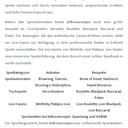
Spiele zeichnen sich durch innovative Features, ansprechende Grafiken
und hohe Gewinnchancen aus.
Neben den Spielautomaten bietet
billionairespin
auch eine große
Auswahl an Tischspielen, darunter Roulette, Blackjack, Baccarat und
Poker. Für diejenigen, die das authentische Casino-Erlebnis suchen, steht
ein Live-Casino zur Verfügung, in dem professionelle Dealer in Echtzeit
Spiele veranstalten. Die Live-Spiele von Winfinity und Platipus Live bieten
eine immersive Spielerfahrung, die dem Besuch einer echten Spielbank in
nichts nachsteht.
Spielkategorie
Anbieter
Beispiele
Spielautomaten
BGaming, Gamzix,
Book of Dead, Starburst,
Booongo, Endorphina
Sweet Bonanza
Tischspiele
Verschiedene
Roulette, Blackjack, Baccarat,
Poker
Live-Casino
Winfinity, Platipus Live
Live-Roulette, Live-Blackjack,
Live-Baccarat
Sportwetten bei billionairespin: Spannung und Vielfalt
Für Sportbegeisterte bietet
billionairespin
eine umfassende Sportwetten-