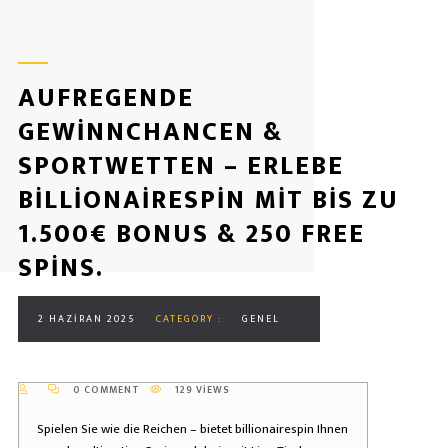
AUFREGENDE
GEWINNCHANCEN &
SPORTWETTEN – ERLEBE
BILLIONAIRESPIN MIT BIS ZU
1.500€ BONUS & 250 FREE
SPINS.
2 HAZIRAN 2025
CATEGORY :
GENEL
0 COMMENT
129 VIEWS
Spielen Sie wie die Reichen – bietet billionairespin Ihnen