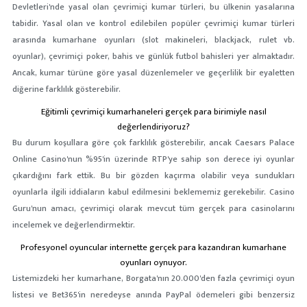
Devletleri'nde yasal olan çevrimiçi kumar türleri, bu ülkenin yasalarına
tabidir. Yasal olan ve kontrol edilebilen popüler çevrimiçi kumar türleri
arasında kumarhane oyunları (slot makineleri, blackjack, rulet vb.
oyunlar), çevrimiçi poker, bahis ve günlük futbol bahisleri yer almaktadır.
Ancak, kumar türüne göre yasal düzenlemeler ve geçerlilik bir eyaletten
diğerine farklılık gösterebilir.
Eğitimli çevrimiçi kumarhaneleri gerçek para birimiyle nasıl
değerlendiriyoruz?
Bu durum koşullara göre çok farklılık gösterebilir, ancak Caesars Palace
Online Casino'nun %95'in üzerinde RTP'ye sahip son derece iyi oyunlar
çıkardığını fark ettik. Bu bir gözden kaçırma olabilir veya sundukları
oyunlarla ilgili iddiaların kabul edilmesini beklememiz gerekebilir. Casino
Guru'nun amacı, çevrimiçi olarak mevcut tüm gerçek para casinolarını
incelemek ve değerlendirmektir.
Profesyonel oyuncular internette gerçek para kazandıran kumarhane
oyunları oynuyor.
Listemizdeki her kumarhane, Borgata'nın 20.000'den fazla çevrimiçi oyun
listesi ve Bet365'in neredeyse anında PayPal ödemeleri gibi benzersiz