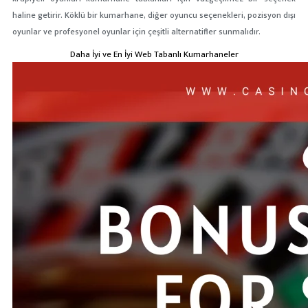
haline getirir. Köklü bir kumarhane, diğer oyuncu seçenekleri, pozisyon dışı
oyunlar ve profesyonel oyunlar için çeşitli alternatifler sunmalıdır.
Daha İyi ve En İyi Web Tabanlı Kumarhaneler