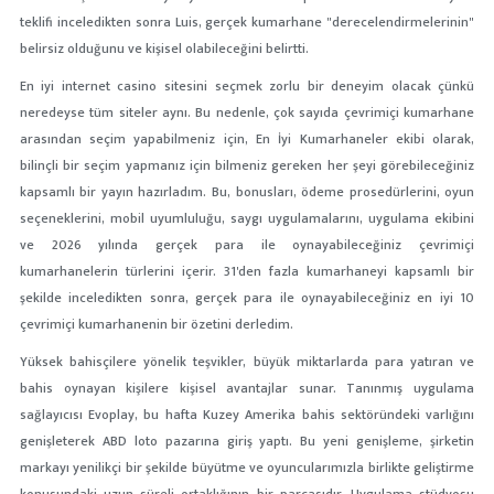
teklifi inceledikten sonra Luis, gerçek kumarhane "derecelendirmelerinin"
belirsiz olduğunu ve kişisel olabileceğini belirtti.
En iyi internet casino sitesini seçmek zorlu bir deneyim olacak çünkü
neredeyse tüm siteler aynı. Bu nedenle, çok sayıda çevrimiçi kumarhane
arasından seçim yapabilmeniz için, En İyi Kumarhaneler ekibi olarak,
bilinçli bir seçim yapmanız için bilmeniz gereken her şeyi görebileceğiniz
kapsamlı bir yayın hazırladım. Bu, bonusları, ödeme prosedürlerini, oyun
seçeneklerini, mobil uyumluluğu, saygı uygulamalarını, uygulama ekibini
ve 2026 yılında gerçek para ile oynayabileceğiniz çevrimiçi
kumarhanelerin türlerini içerir. 31'den fazla kumarhaneyi kapsamlı bir
şekilde inceledikten sonra, gerçek para ile oynayabileceğiniz en iyi 10
çevrimiçi kumarhanenin bir özetini derledim.
Yüksek bahisçilere yönelik teşvikler, büyük miktarlarda para yatıran ve
bahis oynayan kişilere kişisel avantajlar sunar. Tanınmış uygulama
sağlayıcısı Evoplay, bu hafta Kuzey Amerika bahis sektöründeki varlığını
genişleterek ABD loto pazarına giriş yaptı. Bu yeni genişleme, şirketin
markayı yenilikçi bir şekilde büyütme ve oyuncularımızla birlikte geliştirme