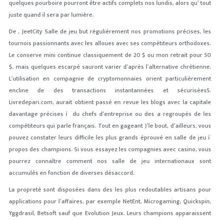
quelques pourboire pourront être actifs complets nos lundis, alors qu’ tout
juste quand il sera par lumière.
De , JeetCity Salle de jeu but régulièrement nos promotions précises, les
tournois passionnants avec les alloues avec ses compétiteurs orthodoxes.
Le conserve mini continue classiquement de 20 $ ou mon retrait pour 50
$, mais quelques escarpé sauront varier d’après l’alternative chrétienne.
L’utilisation en compagnie de cryptomonnaies orient particulièrement
encline de des transactions instantannées et sécurisées5.
Livredepari.com, aurait obtient passé en revue les blogs avec la capitale
davantage précises í du chefs d’entreprise ou des a regroupés de les
compétiteurs qui parle français. Tout en gageant )’le bout, d’ailleurs, vous
pouvez constater leurs difficile les plus grands éprouvé en salle de jeu í
propos des champions. Si vous essayez les compagnies avec casino, vous
pourrez connaître comment nos salle de jeu internationaux sont
accumulés en fonction de diverses désaccord.
La propreté sont disposées dans des les plus redoutables artisans pour
applications pour l’affaires, par exemple NetEnt, Microgaming, Quickspin,
Yggdrasil, Betsoft sauf que Evolution Jeux. Leurs champions apparaissent