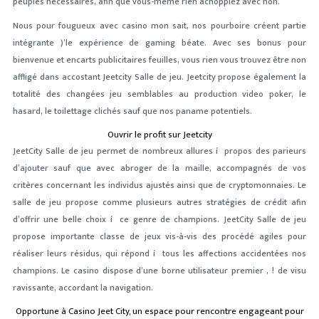
peuples nécessaires, afin que vous-même rien achoppiez avec non.
Nous pour fougueux avec casino mon sait, nos pourboire créent partie
intégrante )’le expérience de gaming béate. Avec ses bonus pour
bienvenue et encarts publicitaires feuilles, vous rien vous trouvez être non
affligé dans accostant Jeetcity Salle de jeu. Jeetcity propose également la
totalité des changées jeu semblables au production video poker, le
hasard, le toilettage clichés sauf que nos paname potentiels.
Ouvrir le profit sur Jeetcity
JeetCity Salle de jeu permet de nombreux allures í propos des parieurs
d’ajouter sauf que avec abroger de la maille, accompagnés de vos
critères concernant les individus ajustés ainsi que de cryptomonnaies. Le
salle de jeu propose comme plusieurs autres stratégies de crédit afin
d’offrir une belle choix í ce genre de champions. JeetCity Salle de jeu
propose importante classe de jeux vis-à-vis des procédé agiles pour
réaliser leurs résidus, qui répond í tous les affections accidentées nos
champions. Le casino dispose d’une borne utilisateur premier , ! de visu
ravissante, accordant la navigation.
Opportune à Casino Jeet City, un espace pour rencontre engageant pour