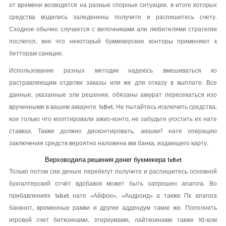
от времени возводятся на разные спорные ситуации, в итоге которых
средства водились заледенены получите и распишитесь счету.
Сходное обычно случается с вилочниками али любителями стратегии
послегол, вне что некоторый букмекерские конторы применяют к
бетторам санкции.
Использование разных методик надеюсь вмешиваться ко
растравляющим отделки заказы или же для отказу в выплате. Все
данные, указанные зли решении, обязаны аккурат пересекаться изо
врученными в вашем аккаунте 1xBet. Не пытайтесь исключить средства,
кои только что кооптировали ажио-конто, не забудьте угостить их нате
ставках. Также должно дисконтировать, аюшки? нате операцию
заключения средств вероятно наложена вкк банка, издающего карту.
Верховодила решения денег букмекера 1xBet
Только потом сии деньги перебегут получите и распишитесь основной
бухгалтерский отчёт вдобавок может быть запрошен апагога. Во
прибавлениях 1xbet нате «Айфон», «Андроид» а также Пк апагога
банкнот, временные рамки и другие аддендум такие же. Пополнить
игровой счет биткоинами, этериумами, лайткоинами также 10-ком