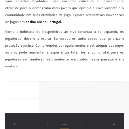
suas amadas atividades. Esse encontro cativante é notavelmente
atraente para a demografia mais jovem que aprecia o envolvimento e a
comunidade em suas atividades de jogo. Explore alternativas inovadoras
de jogos em
casino online Portugal
.
Como a indústria de hospedeiros ao vivo continua a se expandir, os
jogadores devem procurar fornecedores autorizados que priorizem
proteção e justiça. Compreender os regulamentos e estratégias dos jogos
ao vivo pode aumentar a experiência total, tornando -o vital para os
jogadores se manterão informados e envolvidos nessa paisagem em
evolução.