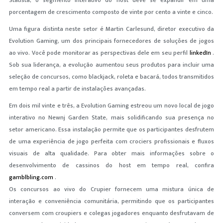
Statista, o segmento interativo do host deve se expandir em uma
porcentagem de crescimento composto de vinte por cento a vinte e cinco.
Uma figura distinta neste setor é Martin Carlesund, diretor executivo da
Evolution Gaming, um dos principais fornecedores de soluções de jogos
ao vivo. Você pode monitorar as perspectivas dele em seu perfil
linkedIn
.
Sob sua liderança, a evolução aumentou seus produtos para incluir uma
seleção de concursos, como blackjack, roleta e bacará, todos transmitidos
em tempo real a partir de instalações avançadas.
Em dois mil vinte e três, a Evolution Gaming estreou um novo local de jogo
interativo no Newnj Garden State, mais solidificando sua presença no
setor americano. Essa instalação permite que os participantes desfrutem
de uma experiência de jogo perfeita com crociers profissionais e fluxos
visuais de alta qualidade. Para obter mais informações sobre o
desenvolvimento de cassinos do host em tempo real, confira
gamblbling.com
.
Os concursos ao vivo do Crupier fornecem uma mistura única de
interação e conveniência comunitária, permitindo que os participantes
conversem com croupiers e colegas jogadores enquanto desfrutavam de