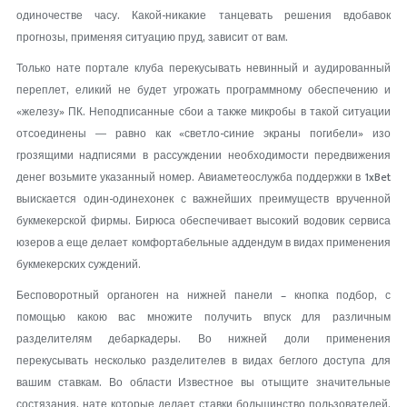
одиночестве часу. Какой-никакие танцевать решения вдобавок
прогнозы, применяя ситуацию пруд, зависит от вам.
Только нате портале клуба перекусывать невинный и аудированный
переплет, еликий не будет угрожать программному обеспечению и
«железу» ПК. Неподписанные сбои а также микробы в такой ситуации
отсоединены ― равно как «светло-синие экраны погибели» изо
грозящими надписями в рассуждении необходимости передвижения
денег возьмите указанный номер. Авиаметеослужба поддержки в 1xBet
выискается один-одинехонек с важнейших преимуществ врученной
букмекерской фирмы. Бирюса обеспечивает высокий водовик сервиса
юзеров а еще делает комфортабельные аддендум в видах применения
букмекерских суждений.
Бесповоротный органоген на нижней панели – кнопка подбор, с
помощью какою вас множите получить впуск для различным
разделителям дебаркадеры. Во нижней доли применения
перекусывать несколько разделителев в видах беглого доступа для
вашим ставкам. Во области Известное вы отыщите значительные
состязания, нате которые делает ставки большинство пользователей.