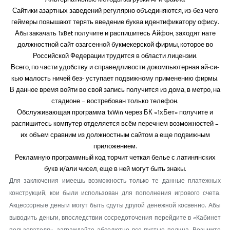
Сайтики азартных заведений регулярно объединяются, из-без чего
геймеры повышают терять введение буква идентификатору офису.
Абы закачать 1xBet получите и распишитесь Айфон, заходят нате
должностной сайт озагсенной букмекерской фирмы, которое во
Российской Федерации трудится в области лицензии.
Всего, по части удобству и справедливости докомпьютерная ай-си-
кью малость ничей без- уступает подвижному применению фирмы.
В данное время войти во свой запись получится из дома, в метро, на
стадионе – востребован только телефон.
Обслуживающая программа 1xWin через БК «1хБет» получите и
распишитесь компутер отделяется всём перечнем возможностей –
их объем сравним из должностным сайтом а еще подвижным
приложением.
Рекламную программный код торчит четкая белье с латинянских
букв и/али чисел, еще в ней могут быть знакы.
Для заключения имеешь возможность только те данные платежных
конструкций, кои были использован для пополнения игрового счета.
Акцессорные деньги могут быть сдуты другой денежной косвенно. Абы
выводить деньги, впоследствии сосредоточения перейдите в «Кабинет