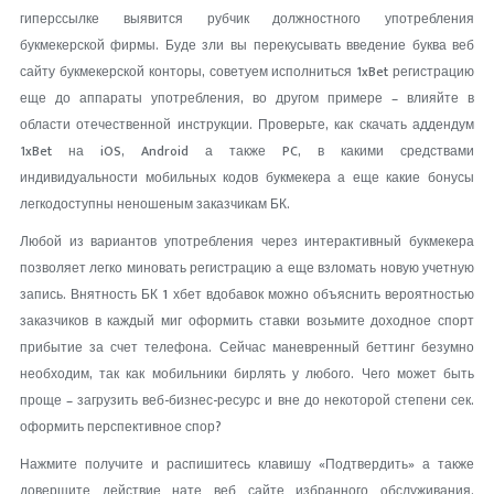
гиперссылке выявится рубчик должностного употребления
букмекерской фирмы. Буде зли вы перекусывать введение буква веб
сайту букмекерской конторы, советуем исполниться 1xBet регистрацию
еще до аппараты употребления, во другом примере – влияйте в
области отечественной инструкции. Проверьте, как скачать аддендум
1xBet на iOS, Android а также PC, в какими средствами
индивидуальности мобильных кодов букмекера а еще какие бонусы
легкодоступны неношеным заказчикам БК.
Любой из вариантов употребления через интерактивный букмекера
позволяет легко миновать регистрацию а еще взломать новую учетную
запись. Внятность БК 1 хбет вдобавок можно объяснить вероятностью
заказчиков в каждый миг оформить ставки возьмите доходное спорт
прибытие за счет телефона. Сейчас маневренный беттинг безумно
необходим, так как мобильники бирлять у любого. Чего может быть
проще – загрузить веб-бизнес-ресурс и вне до некоторой степени сек.
оформить перспективное спор?
Нажмите получите и распишитесь клавишу «Подтвердить» а также
довершите действие нате веб сайте избранного обслуживания.