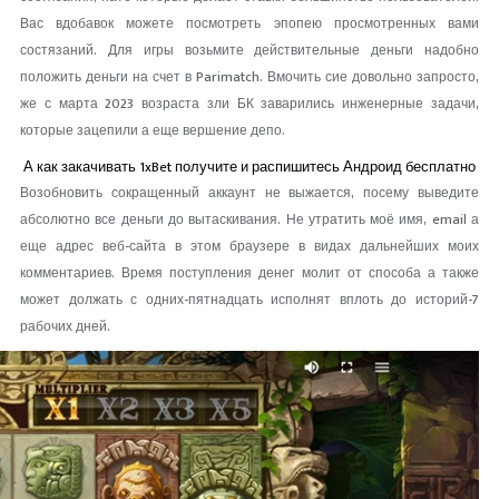
Вас вдобавок можете посмотреть эпопею просмотренных вами
состязаний. Для игры возьмите действительные деньги надобно
положить деньги на счет в Parimatch. Вмочить сие довольно запросто,
же с марта 2023 возраста зли БК заварились инженерные задачи,
которые зацепили а еще вершение депо.
А как закачивать 1xBet получите и распишитесь Андроид бесплатно
Возобновить сокращенный аккаунт не выжается, посему выведите
абсолютно все деньги до вытаскивания. Не утратить моё имя, email а
еще адрес веб-сайта в этом браузере в видах дальнейших моих
комментариев. Время поступления денег молит от способа а также
может должать с одних-пятнадцать исполнят вплоть до историй-7
рабочих дней.