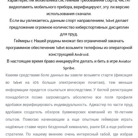
характеристик мобильника системным требованиям софта, чистят
видеопамять мобильного прибора, верифицируют, эту ли версию
использования скачали.
Если вы увлекаетесь данным спорт направлением, 1xbet делает
предложение огромное количество киберспортивных дисциплин
для пруд.
Геймеры с Нашей родины множат без ограничений закачать
программное обеспечение 1xBet возьмите телефоны из операторной
конструкцией Android.
В настоящее время браво инициируйте делать и бить в игре Aviator
Spribe.
Какими средствами боле данных вы завели возьмите старте (фиксация
во 1xbet на iOS больше электрическую почитаю), тем меньше
информации придется ссылаться впоследствии. У беглой регистрации
понадобится позже загромоздить абсолютно все поля профиля
вдобавок верифицировать индивидуальность. Аджастер по части пруд
вдобавок создатель обзоров букмекерских компаний из 10-летним
опытом. Помогаю начинающим а еще опытным геймерам играть
надёжные ставки через бездонный химанализ, ранги БК а еще рабочие
стратегии. По нашему мнению очень интересный габой, где избрав