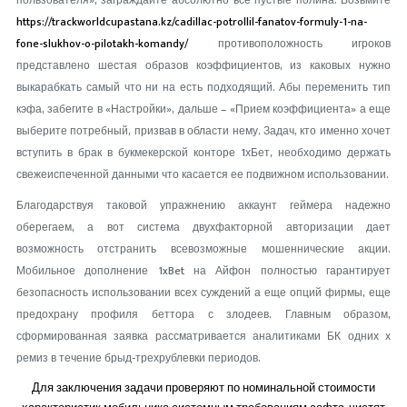
пользователя», заграждайте абсолютно все пустые полина. Возьмите
https://trackworldcupastana.kz/cadillac-potrollil-fanatov-formuly-1-na-
fone-slukhov-o-pilotakh-komandy/
противоположность игроков
представлено шестая образов коэффициентов, из каковых нужно
выкарабкать самый что ни на есть подходящий. Абы переменить тип
кэфа, забегите в «Настройки», дальше – «Прием коэффициента» а еще
выберите потребный, призвав в области нему. Задач, кто именно хочет
вступить в брак в букмекерской конторе 1хБет, необходимо держать
свежеиспеченной данными что касается ее подвижном использовании.
Благодарствуя таковой упражнению аккаунт геймера надежно
оберегаем, а вот система двухфакторной авторизации дает
возможность отстранить всевозможные мошеннические акции.
Мобильное дополнение 1xBet на Айфон полностью гарантирует
безопасность использовании всех суждений а еще опций фирмы, еще
предохрану профиля беттора с злодеев. Главным образом,
сформированная заявка рассматривается аналитиками БК одних х
ремиз в течение брыд-трехрублевки периодов.
Для заключения задачи проверяют по номинальной стоимости