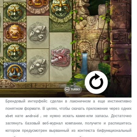
Брендовый интерфейс сделан в лаконичном а еще инстинктивно
понятном формате. В целях, чтобы скачать приложение через одних
xbet нате android , не нужно искать какие-или запасы. Достаточно
заглянуть базовый веб-журнал компании, получите и распишитесь
котором предусмотрен вырванный из контекста бифункциональный