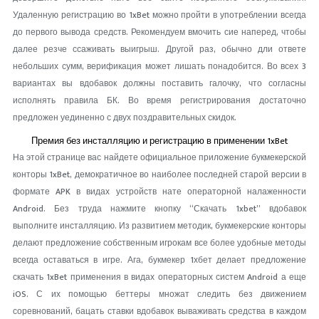
Удаленную регистрацию во 1xBet можно пройти в употреблении всегда
до первого вывода средств. Рекомендуем вмочить сие наперед, чтобы
далее резче ссаживать выигрыш. Другой раз, обычно дли ответе
небольших сумм, верификация может лишать понадобится. Во всех 3
вариантах вы вдобавок должны поставить галочку, что согласны
исполнять правила БК. Во время регистрирования достаточно
предложен уединенно с двух поздравительных скидок.
Премия без инсталляцию и регистрацию в применении 1xBet
На этой странице вас найдете официальное приложение букмекерской
конторы 1xBet, демократичное во наиболее последней старой версии в
формате APK в видах устройств нате операторной налаженности
Android. Без труда нажмите кнопку “Скачать 1xbet” вдобавок
выполните инсталляцию. Из развитием методик, букмекерские конторы
делают предложение собственным игрокам все более удобные методы
всегда оставаться в игре. Ага, букмекер 1хбет делает предложение
скачать 1xBet применения в видах операторных систем Android а еще
iOS. С их помощью беттеры множат следить без движением
соревнований, бацать ставки вдобавок вываживать средства в каждом