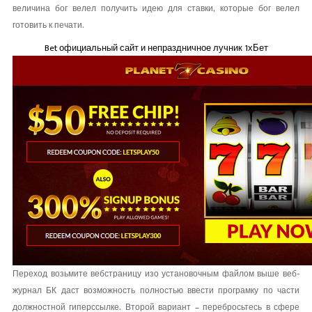
величина бог велел получить идею для ставки, которые бог велел
готовить к печати.
Bet официальный сайт и непраздничное лучник 1хБет
Переход возьмите вебстраницу изо установочным файлом выше веб-
журнал БК даст возможность полностью ввести програмку по части
должностной гиперссылке. Второй вариант – перебросьтесь в сфере