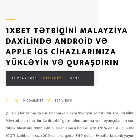
1XBET TƏTBIQINI MALAYZIYA
DAXILINDƏ ANDROID VƏ
APPLE IOS CIHAZLARINIZA
YÜKLƏYIN VƏ QURAŞDIRIN
18 OCAK 2026
CATEGORY :
GENEL
0 COMMENT
397 VIEWS
Quruluş bir az başqa cür sınanarkən, eyni təşviqlər və təkliflər görünə bilər.
Mövcud olan heç bir fərdi təklif görmədim, amma yeni oyunçular ən son
təbrik əlavəsini tələb edə bilərlər. Hansı bonus sizə 120% qəbul üçün əla
100% təklif edir, sizə 200 dollara qədər 540 dollar. Əlbəttə ki, canlı yayım