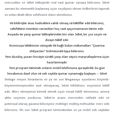
mövcuddur və 1xBet tətbiqində real vaxt qumar oynaya bilərsiniz.
1xbet
zamanı bu elementlə başlamaq üçün seçdiyiniz idman tədbirlərini tapmalı
və onları Multi-Alive səhifəsinə əlavə etməlisiniz.
Və bildirişlər əsas hadisələrə sahib olmaq və təkliflər edə bilərsiniz,
səhifələrin mümkün variantları heç vaxt qaçırmamasını təmin edir.
Asiyada ən yaxşı qumar tətbiqlərindən biri olan 1xBet, bir çox seçim və
dizayn təklif edir.
Komissiya tələbinizin vəziyyəti ilə bağlı bütün məlumatları "Çıxarma
ehtiyacları" bölməsində tapa bilərsiniz.
Yeni düzülüş, yuxarı hissəyə sürətli çıxışı olan səysiz marşrutlaşdırma üçün
hazırlanmışdır.
Yeni proqram təminatı onların mobil telefonuna quraşdırılıb, bu gün
hesabınıza daxil olun və veb saytda qumar oynamağa başlayın. – 1xbet
Vintage meyvə limanlarını və ya ən son Megaways oyunlarını bəyənib-
bəyənməməyinizdən asılı olmayaraq, 1xbet təhlükəsiz seçiminizi təklif
edir. Mərc etməyinizə kömək etmək üçün vəsait təklif etməsəniz, amma
aktiv seçimim yoxdursa, 1xBet-in avans mərcindən istifadə edə və
potensial olaraq qazana biləcəyiniz məbləğə mütləq məhsuldar mərc edə
bilərsiniz. Ən son 1xBet proqram təminatından və ya mobil veb saytdan