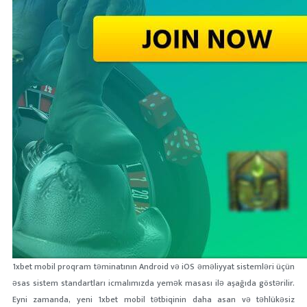
1xbet mobil proqram təminatının Android və iOS əməliyyat sistemləri üçün
əsas sistem standartları icmalımızda yemək masası ilə aşağıda göstərilir.
Eyni zamanda, yeni 1xbet mobil tətbiqinin daha asan və təhlükəsiz