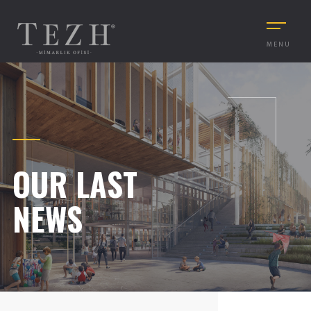
MENU
OUR LAST
NEWS