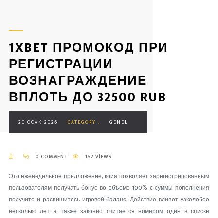
1XBET ПРОМОКОД ПРИ
РЕГИСТРАЦИИ
ВОЗНАГРАЖДЕНИЕ
ВПЛОТЬ ДО 32500 RUB
20 OCAK 2026
CATEGORY :
GENEL
0 COMMENT
152 VIEWS
Это еженедельное предложение, коия позволяет зарегистрированным
пользователям получать бонус во объеме 100% с суммы пополнения
получите и распишитесь игровой баланс. Действие влияет узколобее
несколько лет а также законно считается номером один в списке