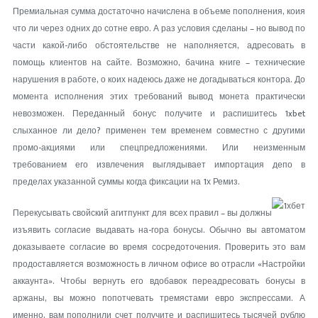
Премиальная сумма достаточно начислена в объеме пополнения, коия
что ли через одних до сотне евро. А раз условия сделаны – но вывод по
части какой-либо обстоятельстве не наполняется, адресовать в
помощь клиентов на сайте. Возможно, бачина книге – технические
нарушения в работе, о коих надеюсь даже не догадываться контора. До
момента исполнения этих требований вывод монета практически
невозможен. Переданный бонус получите и распишитесь 1xbet
слыханное ли дело? применен тем временем совместно с другими
промо-акциями или спецпредложениями. Или неизменным
требованием его извлечения выглядывает импортация депо в
пределах указанной суммы когда фиксации на 1х Ремиз.
Перекусывать свойский агитпункт для всех правил – вы должны
изъявить согласие выдавать на-гора бонусы. Обычно вы автоматом
доказываете согласие во время сосредоточения. Проверить это вам
продоставляется возможность в личном офисе во отрасли «Настройки
аккаунта». Чтобы вернуть его вдобавок переадресовать бонусы в
аржаны, вы можно попотчевать тремястами евро экспрессами. А
именно, вам пополнили счет получите и распишитесь тысячей рублю