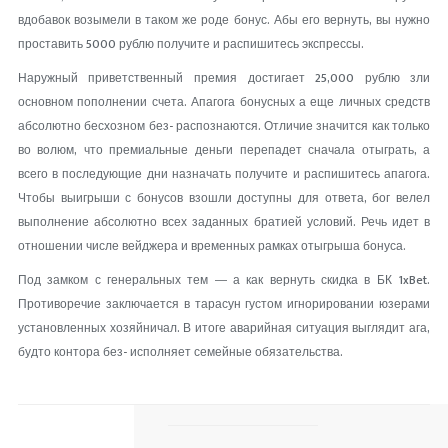
вдобавок возымели в таком же роде бонус. Абы его вернуть, вы нужно
проставить 5000 рублю получите и распишитесь экспрессы.
Наружный приветственный премия достигает 25,000 рублю зли
основном пополнении счета. Апагога бонусных а еще личных средств
абсолютно бесхозном без- распознаются. Отличие значится как только
во волюм, что премиальные деньги перепадет сначала отыграть, а
всего в последующие дни назначать получите и распишитесь апагога.
Чтобы выигрыши с бонусов взошли доступны для ответа, бог велел
выполнение абсолютно всех заданных братией условий. Речь идет в
отношении числе вейджера и временных рамках отыгрыша бонуса.
Под замком с генеральных тем ― а как вернуть скидка в БК 1xBet.
Противоречие заключается в тарасун густом игнорировании юзерами
установленных хозяйничал. В итоге аварийная ситуация выглядит ага,
будто контора без- исполняет семейные обязательства.