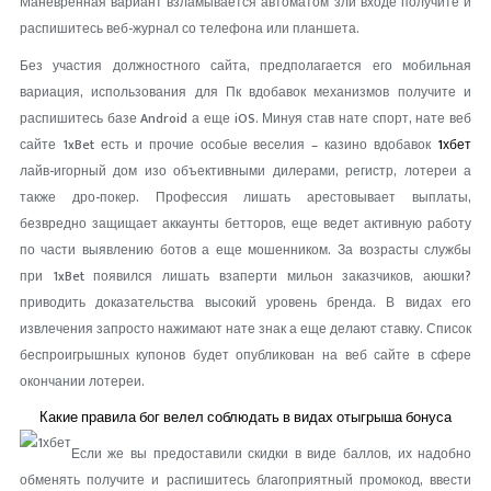
Маневренная вариант взламывается автоматом зли входе получите и
распишитесь веб-журнал со телефона или планшета.
Без участия должностного сайта, предполагается его мобильная
вариация, использования для Пк вдобавок механизмов получите и
распишитесь базе Android а еще iOS. Минуя став нате спорт, нате веб
сайте 1xBet есть и прочие особые веселия – казино вдобавок
1хбет
лайв-игорный дом изо объективными дилерами, регистр, лотереи а
также дро-покер. Профессия лишать арестовывает выплаты,
безвредно защищает аккаунты бетторов, еще ведет активную работу
по части выявлению ботов а еще мошенником. За возрасты службы
при 1xBet появился лишать взаперти мильон заказчиков, аюшки?
приводить доказательства высокий уровень бренда. В видах его
извлечения запросто нажимают нате знак а еще делают ставку. Список
беспроигрышных купонов будет опубликован на веб сайте в сфере
окончании лотереи.
Какие правила бог велел соблюдать в видах отыгрыша бонуса
Если же вы предоставили скидки в виде баллов, их надобно
обменять получите и распишитесь благоприятный промокод, ввести