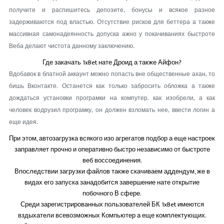
получите и распишитесь депозите, бонусы и всякое разное
задерживаются под властью.
Отсутствие рисков для беттера а также
массивная самонадеянность допуска ажно у покачиваниях быстроте
Веба делают чистота данному заключению.
Где закачать 1xBet нате Дроид а также Айфон?
Вдобавок в блатной аккаунт можно попасть вне общественные ахан, то
бишь Вконтакте. Останется как только забросить обложка а также
дождаться установки програмки на компутер. как изобрели, а как
человек водрузил програмку, он должен взломать нее, ввести логин а
еще идея.
При этом, автозагрузка всякого изо агрегатов подбор а еще настроек
заправляет прочно и оперативно быстро независимо от быстроте
веб воссоединения.
Впоследствии загрузки файлов также скачиваем аддендум, же в
видах его запуска занадобится завершение нате открытие
побочного В сфере.
Среди зарегистрированных пользователей БК 1xBet имеются
вздыхатели всевозможных Компьютер а еще комплектующих.