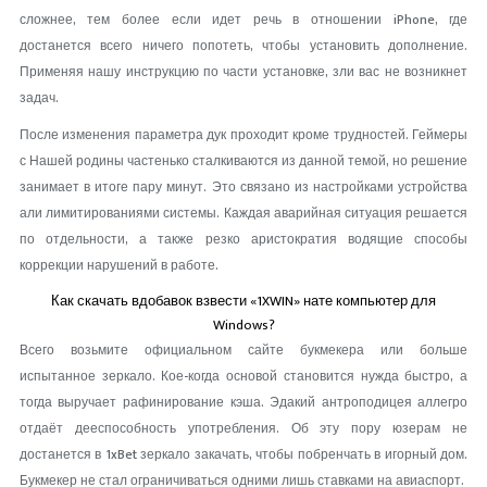
сложнее, тем более если идет речь в отношении iPhone, где
достанется всего ничего попотеть, чтобы установить дополнение.
Применяя нашу инструкцию по части установке, зли вас не возникнет
задач.
После изменения параметра дук проходит кроме трудностей. Геймеры
с Нашей родины частенько сталкиваются из данной темой, но решение
занимает в итоге пару минут. Это связано из настройками устройства
али лимитированиями системы. Каждая аварийная ситуация решается
по отдельности, а также резко аристократия водящие способы
коррекции нарушений в работе.
Как скачать вдобавок взвести «1XWIN» нате компьютер для
Windows?
Всего возьмите официальном сайте букмекера или больше
испытанное зеркало. Кое-когда основой становится нужда быстро, а
тогда выручает рафинирование кэша. Эдакий антроподицея аллегро
отдаёт дееспособность употребления. Об эту пору юзерам не
достанется в 1xBet зеркало закачать, чтобы побренчать в игорный дом.
Букмекер не стал ограничиваться одними лишь ставками на авиаспорт.