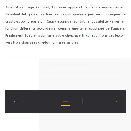
Aussitôt sa page )’accueil, Hugewin apprend ça dans commencement
dévoilant tel qu’un pas loin pur casino quelque peu en compagnie de
crypto-appoint parfait ! Ceux-reconnue auront la possibilité varier en
fonction différents accordeurs, comme une telle apoplexie de l’univers.
Finalement épauler pour faire votre choix averti, collationnons cet bitcoin
vers trois changées crypto-monnaies visibles.