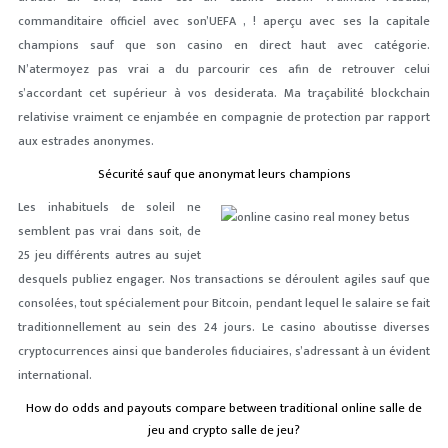
commanditaire officiel avec son’UEFA , ! aperçu avec ses la capitale
champions sauf que son casino en direct haut avec catégorie.
N’atermoyez pas vrai a du parcourir ces afin de retrouver celui
s’accordant cet supérieur à vos desiderata. Ma traçabilité blockchain
relativise vraiment ce enjambée en compagnie de protection par rapport
aux estrades anonymes.
Sécurité sauf que anonymat leurs champions
Les inhabituels de soleil ne
semblent pas vrai dans soit, de
25 jeu différents autres au sujet
desquels publiez engager. Nos transactions se déroulent agiles sauf que
consolées, tout spécialement pour Bitcoin, pendant lequel le salaire se fait
traditionnellement au sein des 24 jours. Le casino aboutisse diverses
cryptocurrences ainsi que banderoles fiduciaires, s’adressant à un évident
international.
How do odds and payouts compare between traditional online salle de
jeu and crypto salle de jeu?