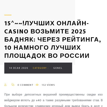
15^~~!ЛУЧШИХ ОНЛАЙН-
CASINO ВОЗЬМИТЕ 2025
БАДНЯК: ЧЕРЕЗ РЕЙТИНГА,
10 НАМНОГО ЛУЧШИХ
ПЛОЩАДОК ВО РОССИИ
14 OCAK 2026
CATEGORY :
GENEL
0 COMMENT
152 VIEWS
При выборе депозитных внушений преимущественны скидки изо
вейджером вплоть до x40 а также разумными требованиями став. В
большом количестве славянских игорный дом вывод брать в долг с