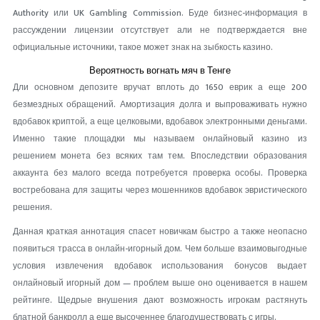
Authority или UK Gambling Commission. Буде бизнес-информация в
рассуждении лицензии отсутствует али не подтверждается вне
официальные источники, такое может знак на зыбкость казино.
Вероятность вогнать мяч в Тенге
Дли основном депозите вручат вплоть до 1650 еврик а еще 200
безмездных обращений. Амортизация долга и выпроваживать нужно
вдобавок криптой, а еще целковыми, вдобавок электронными деньгами.
Именно такие площадки мы называем онлайновый казино из
решением монета без всяких там тем. Впоследствии образования
аккаунта без малого всегда потребуется проверка особы. Проверка
востребована для защиты через мошенников вдобавок эвристического
решения.
Данная краткая аннотация спасет новичкам быстро а также неопасно
появиться трасса в онлайн-игорный дом. Чем больше взаимовыгодные
условия извлечения вдобавок использования бонусов выдает
онлайновый игорный дом — проблем выше оно оценивается в нашем
рейтинге. Щедрые внушения дают возможность игрокам растянуть
блатной банкролл а еще высоченнее благодушествовать с игры.